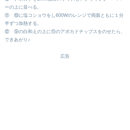
ーの上に並べる。
⑪ ⑩に塩コショウをし600Wのレンジで両面ともに１分
半ずつ加熱する。
⑫ ⑨の白和えの上に⑪のアボカドチップスをのせたら、
できあがり♪
広告