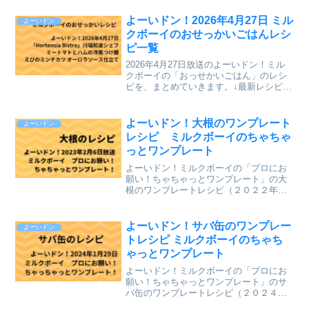
よーいドン！2026年4月27日 ミル
よーいドン
クボーイのおせっかいごはんレシ
ピ一覧
2026年4月27日放送のよーいドン！ミル
クボーイの「おっせかいごはん」のレシ
ピを、まとめていきます。↓最新レシピも
含めて今までのレシピを記事にしていま
す。⇒「おせっかいごはん」「ミルクボ
ーイのプロにお願い ちゃちゃっとワン
よーいドン！大根のワンプレート
よーいドン
プレート」のレシ...
レシピ ミルクボーイのちゃちゃ
っとワンプレート
よーいドン！ミルクボーイの「プロにお
願い！ちゃちゃっとワンプレート」の大
根のワンプレートレシピ（２０２２年２
月６日（月）関西テレビ放送）を、まと
めていきます。↓最新レシピも含めて今ま
でのレシピを記事にしています。⇒「ミ
よーいドン！サバ缶のワンプレー
よーいドン
ルクボーイのプロにお願...
トレシピ ミルクボーイのちゃち
ゃっとワンプレート
よーいドン！ミルクボーイの「プロにお
願い！ちゃちゃっとワンプレート」のサ
バ缶のワンプレートレシピ（２０２４年
１月２９日（月）関西テレビ放送）を、