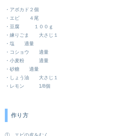
・アボカド２個
・エビ ４尾
・豆腐 １００ｇ
・練りごま 大さじ１
・塩 適量
・コショウ 適量
・小麦粉 適量
・砂糖 適量
・しょう油 大さじ１
・レモン 1/8個
作り方
① エビの皮をむく。