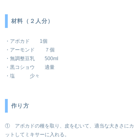
材料（２人分）
・アボカド 1個
・アーモンド ７個
・無調整豆乳 500ml
・黒コショウ 適量
・塩 少々
作り方
① アボカドの種を取り、皮をむいて、適当な大きさにカ
ットしてミキサーに入れる。