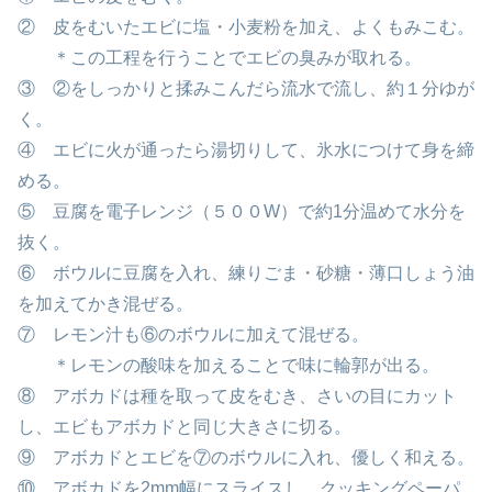
② 皮をむいたエビに塩・小麦粉を加え、よくもみこむ。
＊この工程を行うことでエビの臭みが取れる。
③ ②をしっかりと揉みこんだら流水で流し、約１分ゆが
く。
④ エビに火が通ったら湯切りして、氷水につけて身を締
める。
⑤ 豆腐を電子レンジ（５００W）で約1分温めて水分を
抜く。
⑥ ボウルに豆腐を入れ、練りごま・砂糖・薄口しょう油
を加えてかき混ぜる。
⑦ レモン汁も⑥のボウルに加えて混ぜる。
＊レモンの酸味を加えることで味に輪郭が出る。
⑧ アボカドは種を取って皮をむき、さいの目にカット
し、エビもアボカドと同じ大きさに切る。
⑨ アボカドとエビを⑦のボウルに入れ、優しく和える。
⑩ アボカドを2mm幅にスライスし、クッキングペーパ