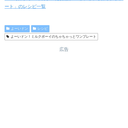
ート」のレシピ一覧
よーいドン
レシピ
よーいドン！ミルクボーイのちゃちゃっとワンプレート
広告