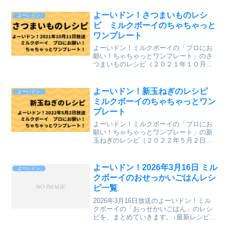
まとめていきます。↓最新レシピも含めて
今までのレシピを記事にしています。
よーいドン！さつまいものレシ
よーいドン
⇒「ミルクボーイのプロに...
ピ ミルクボーイのちゃちゃっと
ワンプレート
よーいドン！ミルクボーイの「プロにお
願い！ちゃちゃっとワンプレート」のさ
つまいものレシピ（２０２１年１０月１
１日（月）関西テレビ放送）が、とても
美味しそうだったのでまとめていきま
す。↓最新レシピも含めて今までのレシピ
よーいドン！新玉ねぎのレシピ
よーいドン
を記事にしています。⇒「...
ミルクボーイのちゃちゃっとワン
プレート
よーいドン！ミルクボーイの「プロにお
願い！ちゃちゃっとワンプレート」の新
玉ねぎのレシピ（２０２２年５月２日
（月）関西テレビ放送）を、まとめてい
きます。↓最新レシピも含めて今までのレ
シピを記事にしています。⇒「ミルクボ
よーいドン！2026年3月16日 ミル
よーいドン
ーイのプロにお願い ちゃ...
クボーイのおせっかいごはんレシ
ピ一覧
2026年3月16日放送のよーいドン！ミル
クボーイの「おっせかいごはん」のレシ
ピを、まとめていきます。↓最新レシピも
含めて今までのレシピを記事にしていま