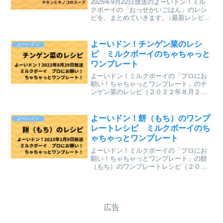
2025年9月22日放送のよーいドン！ミル
クボーイの「おっせかいごはん」のレシ
ピを、まとめていきます。↓最新レシピも
含めて今までのレシピを記事にしていま
す。⇒「おせっかいごはん」「ミルクボ
ーイのプロにお願い ちゃちゃっとワン
よーいドン！チンゲン菜のレシ
よーいドン
プレート」のレシ...
ピ ミルクボーイのちゃちゃっと
ワンプレート
よーいドン！ミルクボーイの「プロにお
願い！ちゃちゃっとワンプレート」のチ
ンゲン菜のレシピ（２０２２年８月２９
日（月）関西テレビ放送）を、まとめて
いきます。↓最新レシピも含めて今までの
レシピを記事にしています。⇒「ミルク
よーいドン！餅（もち）のワンプ
よーいドン
ボーイのプロにお願い ...
レートレシピ ミルクボーイのち
ゃちゃっとワンプレート
よーいドン！ミルクボーイの「プロにお
願い！ちゃちゃっとワンプレート」の餅
（もち）のワンプレートレシピ（２０２
３年１月９日（月）関西テレビ放送）
を、まとめていきます。↓最新レシピも含
めて今までのレシピを記事にしていま
す。⇒「ミルクボーイのプロ...
広告