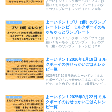
よーいドン！ミルクボーイの「プロにお
願い！ちゃちゃっとワンプレート」のタ
コのワンプレートレシピ（２０２４年２
月１２日（月）関西テレビ放送）を、ま
とめていきます。↓最新レシピも含めて今
までのレシピを記事にしています。
よーいドン！ブリ（鰤）のワンプ
よーいドン
⇒「ミルクボーイのプロにお...
レートレシピ ミルクボーイのち
ゃちゃっとワンプレート
よーいドン！ミルクボーイの「プロにお
願い！ちゃちゃっとワンプレート」のブ
リ（鰤）のワンプレートレシピ（２０２
２年１月２３日（月）関西テレビ放送）
を、まとめていきます。↓最新レシピも含
めて今までのレシピを記事にしていま
よーいドン！2026年1月19日 ミル
よーいドン
す。⇒「ミルクボーイのプ...
クボーイのおせっかいごはんレシ
ピ一覧
2026年1月19日放送のよーいドン！ミル
クボーイの「おっせかいごはん」のレシ
ピを、まとめていきます。↓最新レシピも
含めて今までのレシピを記事にしていま
す。⇒「おせっかいごはん」「ミルクボ
ーイのプロにお願い ちゃちゃっとワン
よーいドン！2025年9月22日 ミル
よーいドン
プレート」のレシ...
クボーイのおせっかいごはんレシ
ピ一覧