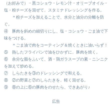
（お好みで）・黒コショウ・レモン汁・オリーブオイル・
塩・粉チーズを混ぜて、スタミナドレッシングを作る。
＊粉チーズを加えることで、水分と油分の分離を防
ぐ。
④ 豚肉を斜めの細切りにし、塩・コショウ・ごま油で下
味をつける。
＊ごま油で肉をコーティング＆焼くときに油いらず！
⑤ 熱したフライパンで油をひかずに、豚肉を焼く。
⑥ 余分な脂をふいて、酒・鶏ガラスープの素・ニンニク
を加えて炒める。
⑦ しらたきを③のドレッシングで和える。
⑧ ②の野菜と⑦のしらたきを、軽く混ぜる。
⑨ ⑧の上に⑥の豚肉をのせたら、できあがり♪
広告