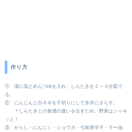
作り方
① 湯に塩とめんつゆを入れ、しらたきを２～３分茹で
る。
② にんじんと白ネギを千切りにして氷水にさらす。
＊しらたきとの食感の違いを出すため、野菜はシャキ
ッと！
③ からし・にんにく・ショウガ・七味唐辛子・ラー油