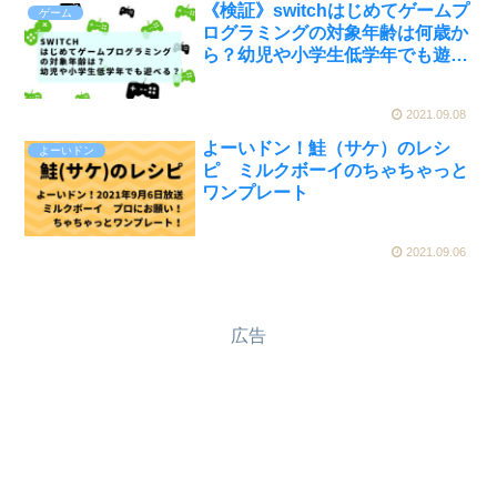
《検証》switchはじめてゲームプ
ゲーム
ログラミングの対象年齢は何歳か
ら？幼児や小学生低学年でも遊べ
る？
2021.09.08
よーいドン！鮭（サケ）のレシ
よーいドン
ピ ミルクボーイのちゃちゃっと
ワンプレート
2021.09.06
広告