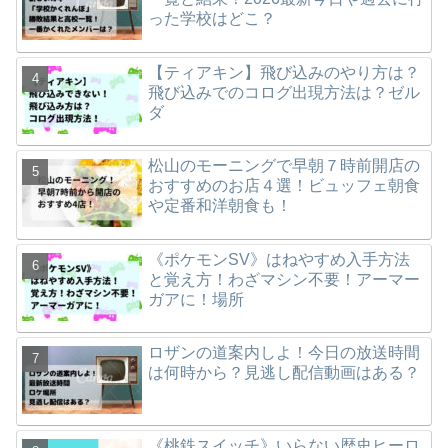
った学校はどこ？
【ティアキン】飛び込みのやり方は？
飛び込みでのコログ出現方法は？ゼル
ダ
松山のモーニングで早朝７時前開店の
おすすめのお店４選！ビュッフェ朝食
や定番和洋朝食も！
《ポケモンSV》はねやすめ入手方法
と覚え方！わざマシン不要！アーマー
ガアに！場所
ロザンの道案内しよ！今日の放送時間
は何時から？見逃し配信動画はある？
《桃鉄スイッチ》いらない歴史ヒーロ