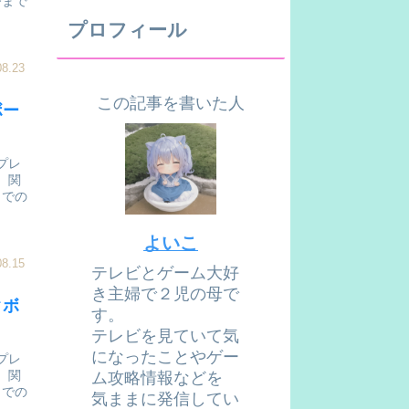
今まで
プロフィール
08.23
この記事を書いた人
ボー
プレ
）関
までの
よいこ
08.15
テレビとゲーム大好
き主婦で２児の母で
クボ
す。
テレビを見ていて気
になったことやゲー
プレ
）関
ム攻略情報などを
までの
気ままに発信してい