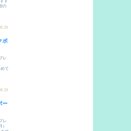
おすす
館の
08.29
クボ
プレ
含めて
08.29
ボー
プレ
月）