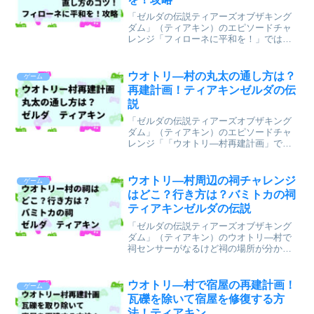
「ゼルダの伝説ティアーズオブザキング
ダム」（ティアキン）のエピソードチャ
レンジ「フィローネに平和を！」では、
アマニ隊が魔物の船への橋が壊れてしま
い困っています。橋をウルトラハンドで
つけてもすぐに壊れてしまったり、直し
ウオトリ―村の丸太の通し方は？
ゲーム
たのにアマニ隊が進撃しな...
再建計画！ティアキンゼルダの伝
説
「ゼルダの伝説ティアーズオブザキング
ダム」（ティアキン）のエピソードチャ
レンジ「「ウオトリ―村再建計画」で建
物を再建するためにやしの木の丸太を柱
として通す必要があります。丸太の通し
方について解説します。関連記事⇒ウオ
ウオトリ―村周辺の祠チャレンジ
ゲーム
トリ―村宿屋再建でがれき...
はどこ？行き方は？バミトカの祠
ティアキンゼルダの伝説
「ゼルダの伝説ティアーズオブザキング
ダム」（ティアキン）のウオトリ―村で
祠センサーがなるけど祠の場所が分から
ないという人が多いと思いますので、ウ
オトリ―村近くの祠の場所と行き方を記
事にしたいと思います。筆者はゲームが
ウオトリ―村で宿屋の再建計画！
ゲーム
ヘタなのでヘタでもできる...
瓦礫を除いて宿屋を修復する方
法！ティアキン