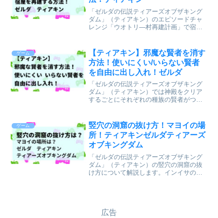
「ゼルダの伝説ティアーズオブザキング
ダム」（ティアキン）のエピソードチャ
レンジ「ウオトリ―村再建計画」で宿屋
を再建するために船の中の瓦礫の撤去を
頼まれます。全てを撤去するのに苦戦し
ている人のために瓦礫の撤去方法を解説
【ティアキン】邪魔な賢者を消す
ゲーム
します。関連記事⇒ウオト...
方法！使いにくい/いらない賢者
を自由に出し入れ！ゼルダ
「ゼルダの伝説ティアーズオブザキング
ダム」（ティアキン）では神殿をクリア
するごとにそれぞれの種族の賢者がつい
てきてくれるようになり、色んなスキル
でリンクを手助けしてくれます。しか
し、賢者が増えてくると、全ての賢者を
竪穴の洞窟の抜け方！マヨイの場
ゲーム
出しておくと邪魔に感じる人...
所！ティアキンゼルダティアーズ
オブキングダム
「ゼルダの伝説ティアーズオブザキング
ダム」（ティアキン）の竪穴の洞窟の抜
け方について解説します。インイサの祠
からグタンバチの祠に行くのに竪穴の洞
窟を通る人が多いと思います。竪穴の洞
窟の抜け方とマヨイの場所について記事
にします。筆者はゲームが...
広告