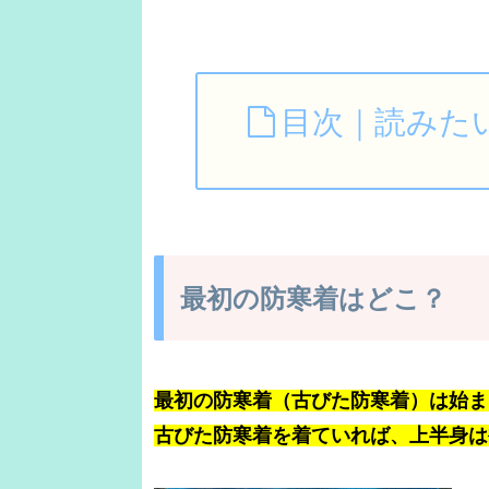
目次｜読みた
最初の防寒着はどこ？
最初の防寒着（古びた防寒着）は始ま
古びた防寒着を着ていれば、上半身は