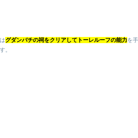
は
グダンバチの祠をクリアしてトーレルーフの能力
を
す。