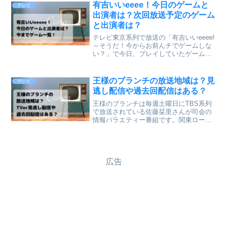
バニラアイスばかりなので、参考にして
有吉いいeeee！今日のゲームと
テレビ
もらえると嬉しいです。
出演者は？次回放送予定のゲーム
と出演者は？
テレビ東京系列で放送の「有吉いいeeee!
～そうだ！今からお前んチでゲームしな
い？」で今日、プレイしていたゲームと
出演者情報や今まで遊んできたゲームの
一覧を記事にします。
王様のブランチの放送地域は？見
テレビ
逃し配信や過去回配信はある？
王様のブランチは毎週土曜日にTBS系列
で放送されている佐藤栞里さんが司会の
情報バラエティー番組です。関東ローカ
ルのTBS局以外では、どこで放送されて
いるか？またTVerなどの無料見逃し配信
はあるかについて記事にしていこうと思
います。王様のブ...
広告