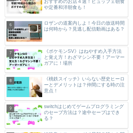
おすすめのお店４選！ビュッフェ朝食
や定番和洋朝食も！
ロザンの道案内しよ！今日の放送時間
は何時から？見逃し配信動画はある？
《ポケモンSV》はねやすめ入手方法
と覚え方！わざマシン不要！アーマー
ガアに！場所
《桃鉄スイッチ》いらない歴史ヒーロ
ーとデメリットは？仲間にする時の注
意点！
switchはじめてゲームプログラミング
のセーブ方法は？途中セーブはでき
る？