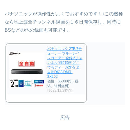
パナソニックが操作性がよくておすすめです！↓この機種
なら地上波全チャンネル録画を１６日間保存し、同時に
BSなどの他の録画も可能です。
パナソニック 2TB 7チ
ューナー ブルーレイ
レコーダー 全録 6チャ
ンネル同時録画 どこ
でもディーガ対応 全
自動DIGA DMR-
2X202
価格：66000円（税
込、送料無料)
(2022/12/2時点)
広告