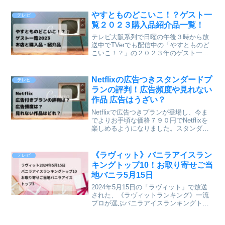
さんの年齢や経歴などのプロフィールと
出演番組について記事にします。関連記
やすとものどこいこ！？ゲスト一
テレビ
事⇒なすなかにし那須...
覧２０２３購入品紹介品一覧！
テレビ大阪系列で日曜の午後３時から放
送中でTVerでも配信中の「やすとものど
こいこ！？」の２０２３年のゲスト一覧
と行ったお店と購入品や紹介品について
記事にします。関連記事⇒やすとも×中川
家の旅はノープラン2023見逃し配信DVD
Netflixの広告つきスタンダードプ
テレビ
発売情報！1...
ランの評判！広告頻度や見れない
作品 広告はうざい？
Netflixで広告つきプランが登場し、今ま
でよりお手頃な価格７９０円でNetflixを
楽しめるようになりました。スタンダー
ドプランが１４９０円なので１ヵ月に７
００円（４７％割引）もお得になるの
で、広告つきプランを検討している人も
《ラヴィット》バニラアイスラン
テレビ
多いと思い...
キングトップ10！お取り寄せご当
地バニラ5月15日
2024年5月15日の「ラヴィット」で放送
された、《ラヴィットランキング》一流
プロが選ぶバニラアイスランキングトッ
プ１０の情報をまとめたので記事にしま
す。 スーパーやコンビニで手軽に買える