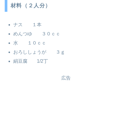
材料（２人分）
ナス １本
めんつゆ ３０ｃｃ
水 １０ｃｃ
おろししょうが ３ｇ
絹豆腐 1/2丁
広告