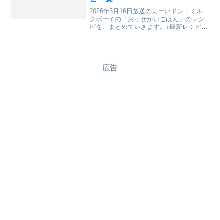
2026年3月16日放送のよーいドン！ミル
クボーイの「おっせかいごはん」のレシ
ピを、まとめていきます。↓最新レシピも
含めて今までのレシピを記事にしていま
す。⇒「おせっかいごはん」「ミルクボ
ーイのプロにお願い ちゃちゃっとワン
プレート」のレシ...
広告