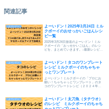
関連記事
よーいドン！2025年3月24日 ミル
よーいドン
クボーイのおせっかいごはんレシ
ピ一覧
2025年3月24日放送のよーいドン！ミル
クボーイの「おっせかいごはん」のレシ
ピを、まとめていきます。↓最新レシピも
含めて今までのレシピを記事にしていま
す。⇒「おせっかいごはん」「ミルクボ
ーイのプロにお願い ちゃちゃっとワン
よーいドン！タコのワンプレート
よーいドン
プレート」のレシ...
レシピ ミルクボーイのちゃちゃ
っとワンプレート
よーいドン！ミルクボーイの「プロにお
願い！ちゃちゃっとワンプレート」のタ
コのワンプレートレシピ（２０２４年２
月１２日（月）関西テレビ放送）を、ま
とめていきます。↓最新レシピも含めて今
までのレシピを記事にしています。
よーいドン！太刀魚（タチウオ）
よーいドン
⇒「ミルクボーイのプロにお...
のレシピ ミルクボーイのちゃち
ゃっとワンプレート