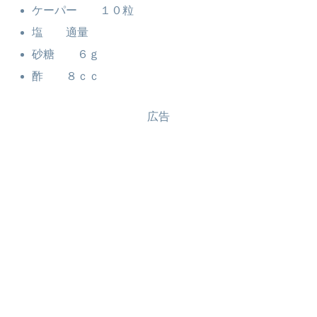
ケーパー １０粒
塩 適量
砂糖 ６ｇ
酢 ８ｃｃ
広告