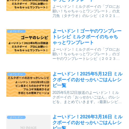
よーいドン！ミルクボーイの「プロにお
願い！ちゃちゃっとワンプレート」の太
刀魚（タチウオ）のレシピ（２０２１年
１０月２５日（月）関西テレビ放送）
が、とても美味しそうだったのでまとめ
ていきます。↓最新レシピも含めて今まで
よーいドン！ゴーヤのワンプレー
よーいドン
のレシピを記事にしていま...
トレシピ ミルクボーイのちゃち
ゃっとワンプレート
よーいドン！ミルクボーイの「プロにお
願い！ちゃちゃっとワンプレート」のゴ
ーヤのワンプレートレシピ（２０２３年
８月２１日（月）関西テレビ放送）を、
まとめていきます。↓最新レシピも含めて
今までのレシピを記事にしています。
よーいドン！2025年5月12日 ミル
よーいドン
⇒「ミルクボーイのプロに...
クボーイのおせっかいごはんレシ
ピ一覧
2025年5月12日放送のよーいドン！ミル
クボーイの「おっせかいごはん」のレシ
ピを、まとめていきます。↓最新レシピも
含めて今までのレシピを記事にしていま
す。⇒「おせっかいごはん」「ミルクボ
ーイのプロにお願い ちゃちゃっとワン
よーいドン！2026年3月16日 ミル
よーいドン
プレート」のレシ...
クボーイのおせっかいごはんレシ
ピ一覧