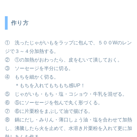
作り方
① 洗ったじゃがいもをラップに包んで、５００Wのレン
ジで３～４分加熱する。
② ①の加熱がおわったら、皮をむいて潰しておく。
③ ソーセージを半分に切る。
④ もちを細かく切る。
＊もちを入れてもちもち感UP！
⑤ じゃがいも・もち・塩・コショウ・牛乳を混ぜる。
⑥ ⑤にソーセージを包んで丸く形づくる。
⑦ ⑥に片栗粉をまぶして油で揚げる。
⑧ 鍋にだし・みりん・薄口しょう油・塩を合わせて加熱
し、沸騰したら火を止めて、水溶き片栗粉を入れて更に加
熱しあんを作る。