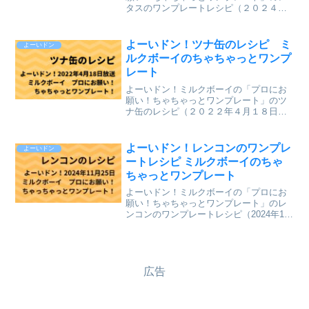
タスのワンプレートレシピ（２０２４年
６月２４日（月）関西テレビ）を、まと
めていきます。 ↓最新レシピも含めて今
までのレシピを記事にしています。
よーいドン！ツナ缶のレシピ ミ
よーいドン
⇒「ミルクボーイのプロにお願い ちゃち
ルクボーイのちゃちゃっとワンプ
ゃっとワンプレート」のレシピ一覧 ↓気
レート
になるレシピに直接ジャンプ！
よーいドン！ミルクボーイの「プロにお
願い！ちゃちゃっとワンプレート」のツ
ナ缶のレシピ（２０２２年４月１８日
（月）関西テレビ放送）を、まとめてい
きます。↓最新レシピも含めて今までのレ
シピを記事にしています。⇒「ミルクボ
よーいドン！レンコンのワンプレ
よーいドン
ーイのプロにお願い ちゃ...
ートレシピ ミルクボーイのちゃ
ちゃっとワンプレート
よーいドン！ミルクボーイの「プロにお
願い！ちゃちゃっとワンプレート」のレ
ンコンのワンプレートレシピ（2024年11
月25日（月）関西テレビ放送）を、まと
めていきます。↓最新レシピも含めて今ま
でのレシピを記事にしています。⇒「ミ
ルクボーイのプ...
広告