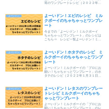
茸のワンプレートレシピ（２０２２年１
０月３１日（月）関西テレビ放送）を、
まとめていきます。↓最新レシピも含めて
今までのレシピを記事にしています。
よーいドン！エビのレシピ ミル
よーいドン
⇒「ミルクボーイのプロに...
クボーイのちゃちゃっとワンプレ
ート
今までの「よーいドン！ミルクボーイ
ちゃちゃっとワンプレート」のレシピは
こちら⇒ レシピ一覧よーいドン！ミル
クボーイの「プロにお願い！ちゃちゃっ
とワンプレート」のエビのレシピ（２０
２１年１１月１５日（月）関西テレビ放
よーいドン！ホタテのレシピ ミ
よーいドン
送）が、とても美味しそう...
ルクボーイのちゃちゃっとワンプ
レート
よーいドン！ミルクボーイの「プロにお
願い！ちゃちゃっとワンプレート」のホ
タテのレシピ（２０２２年１月３１日
（月）関西テレビ放送）が、とても美味
しそうだったのでまとめていきます。↓最
新レシピも含めて今までのレシピを記事
よーいドン！レタスのワンプレー
よーいドン
にしています。⇒「ミルク...
トレシピ ミルクボーイのちゃち
ゃっとワンプレート
よーいドン！ミルクボーイの「プロにお
願い！ちゃちゃっとワンプレート」のレ