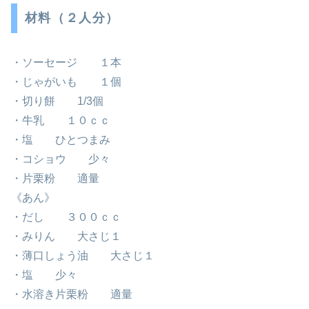
材料（２人分）
・ソーセージ １本
・じゃがいも １個
・切り餅 1/3個
・牛乳 １０ｃｃ
・塩 ひとつまみ
・コショウ 少々
・片栗粉 適量
《あん》
・だし ３００ｃｃ
・みりん 大さじ１
・薄口しょう油 大さじ１
・塩 少々
・水溶き片栗粉 適量