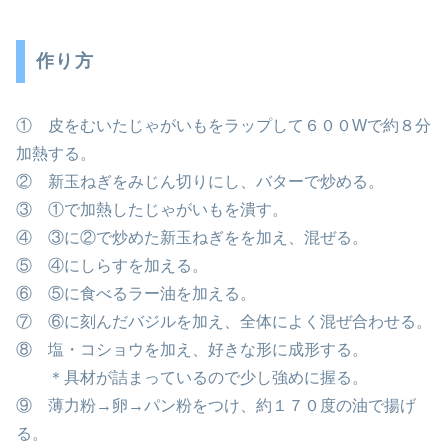
作り方
① 皮をむいたじゃがいもをラップして６００Wで約８分
加熱する。
② 新玉ねぎをみじん切りにし、バターで炒める。
③ ①で加熱したじゃがいもを潰す。
④ ③に②で炒めた新玉ねぎをを加え、混ぜる。
⑤ ④にしらすを加える。
⑥ ⑤に食べるラー油を加える。
⑦ ⑥に刻んだバジルを加え、全体によく混ぜ合わせる。
⑧ 塩・コショウを加え、好きな形に成形する。
＊具材が詰まっているので少し強めに握る。
⑨ 薄力粉→卵→パン粉をつけ、約１７０度の油で揚げ
る。