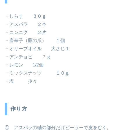
・しらす ３０ｇ
・アスパラ ２本
・ニンニク ２片
・唐辛子（鷹の爪） １個
・オリーブオイル 大さじ１
・アンチョビ ７ｇ
・レモン 1/2個
・ミックスナッツ １０ｇ
・塩 少々
作り方
① アスパラの軸の部分だけピーラーで皮をむく。