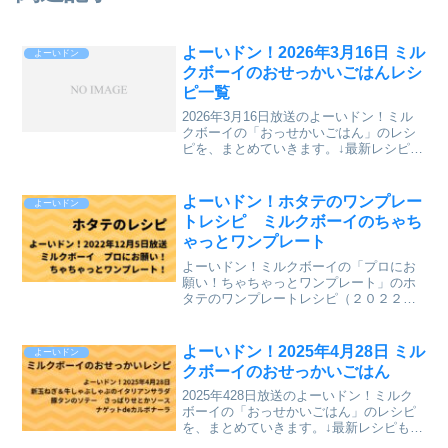
よーいドン！2026年3月16日 ミル
よーいドン
クボーイのおせっかいごはんレシ
ピ一覧
2026年3月16日放送のよーいドン！ミル
クボーイの「おっせかいごはん」のレシ
ピを、まとめていきます。↓最新レシピも
含めて今までのレシピを記事にしていま
す。⇒「おせっかいごはん」「ミルクボ
ーイのプロにお願い ちゃちゃっとワン
よーいドン！ホタテのワンプレー
よーいドン
プレート」のレシ...
トレシピ ミルクボーイのちゃち
ゃっとワンプレート
よーいドン！ミルクボーイの「プロにお
願い！ちゃちゃっとワンプレート」のホ
タテのワンプレートレシピ（２０２２年
１２月５日（月）関西テレビ放送）を、
まとめていきます。↓最新レシピも含めて
今までのレシピを記事にしています。
よーいドン！2025年4月28日 ミル
よーいドン
⇒「ミルクボーイのプロに...
クボーイのおせっかいごはん
2025年428日放送のよーいドン！ミルク
ボーイの「おっせかいごはん」のレシピ
を、まとめていきます。↓最新レシピも含
めて今までのレシピを記事にしていま