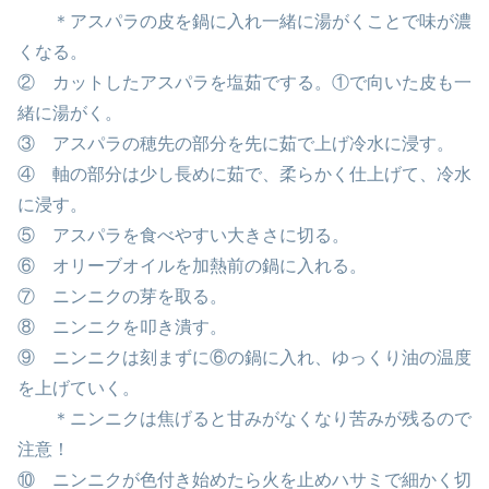
＊アスパラの皮を鍋に入れ一緒に湯がくことで味が濃
くなる。
② カットしたアスパラを塩茹でする。①で向いた皮も一
緒に湯がく。
③ アスパラの穂先の部分を先に茹で上げ冷水に浸す。
④ 軸の部分は少し長めに茹で、柔らかく仕上げて、冷水
に浸す。
⑤ アスパラを食べやすい大きさに切る。
⑥ オリーブオイルを加熱前の鍋に入れる。
⑦ ニンニクの芽を取る。
⑧ ニンニクを叩き潰す。
⑨ ニンニクは刻まずに⑥の鍋に入れ、ゆっくり油の温度
を上げていく。
＊ニンニクは焦げると甘みがなくなり苦みが残るので
注意！
⑩ ニンニクが色付き始めたら火を止めハサミで細かく切