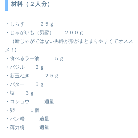
材料（２人分）
・しらす ２５ｇ
・じゃがいも（男爵） ２００ｇ
（新じゃがではない男爵が形がまとまりやすくてオスス
メ！)
・食べるラー油 ５ｇ
・バジル ３ｇ
・新玉ねぎ ２５ｇ
・バター ５ｇ
・塩 ３ｇ
・コショウ 適量
・卵 １個
・パン粉 適量
・薄力粉 適量