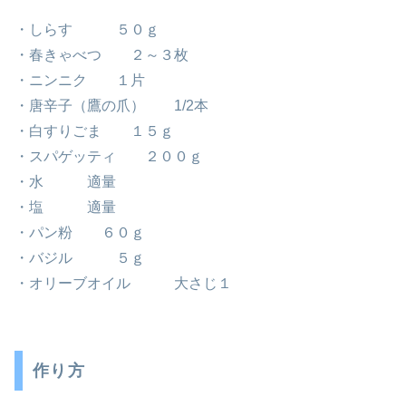
・しらす ５０ｇ
・春きゃべつ ２～３枚
・ニンニク １片
・唐辛子（鷹の爪） 1/2本
・白すりごま １５ｇ
・スパゲッティ ２００ｇ
・水 適量
・塩 適量
・パン粉 ６０ｇ
・バジル ５ｇ
・オリーブオイル 大さじ１
作り方