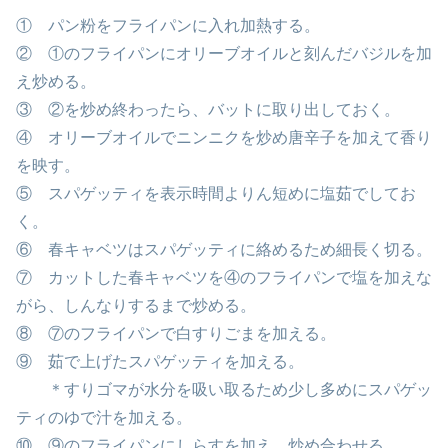
① パン粉をフライパンに入れ加熱する。
② ①のフライパンにオリーブオイルと刻んだバジルを加
え炒める。
③ ②を炒め終わったら、バットに取り出しておく。
④ オリーブオイルでニンニクを炒め唐辛子を加えて香り
を映す。
⑤ スパゲッティを表示時間よりん短めに塩茹でしてお
く。
⑥ 春キャベツはスパゲッティに絡めるため細長く切る。
⑦ カットした春キャベツを④のフライパンで塩を加えな
がら、しんなりするまで炒める。
⑧ ⑦のフライパンで白すりごまを加える。
⑨ 茹で上げたスパゲッティを加える。
＊すりゴマが水分を吸い取るため少し多めにスパゲッ
ティのゆで汁を加える。
⑩ ⑨のフライパンにしらすを加え、炒め合わせる。