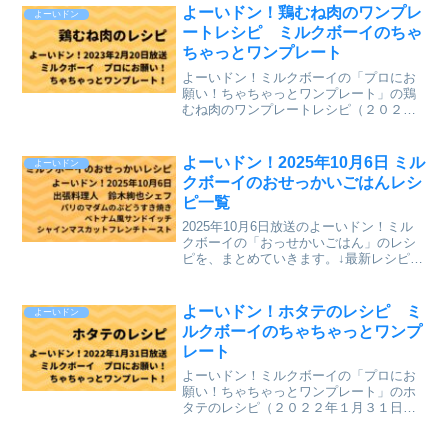
よーいドン！鶏むね肉のワンプレ
よーいドン
ートレシピ ミルクボーイのちゃ
ちゃっとワンプレート
よーいドン！ミルクボーイの「プロにお
願い！ちゃちゃっとワンプレート」の鶏
むね肉のワンプレートレシピ（２０２３
年２月２０日（月）関西テレビ放送）
を、まとめていきます。↓最新レシピも含
めて今までのレシピを記事にしていま
よーいドン！2025年10月6日 ミル
よーいドン
す。⇒「ミルクボーイのプロ...
クボーイのおせっかいごはんレシ
ピ一覧
2025年10月6日放送のよーいドン！ミル
クボーイの「おっせかいごはん」のレシ
ピを、まとめていきます。↓最新レシピも
含めて今までのレシピを記事にしていま
す。⇒「おせっかいごはん」「ミルクボ
ーイのプロにお願い ちゃちゃっとワン
よーいドン！ホタテのレシピ ミ
よーいドン
プレート」のレシ...
ルクボーイのちゃちゃっとワンプ
レート
よーいドン！ミルクボーイの「プロにお
願い！ちゃちゃっとワンプレート」のホ
タテのレシピ（２０２２年１月３１日
（月）関西テレビ放送）が、とても美味
しそうだったのでまとめていきます。↓最