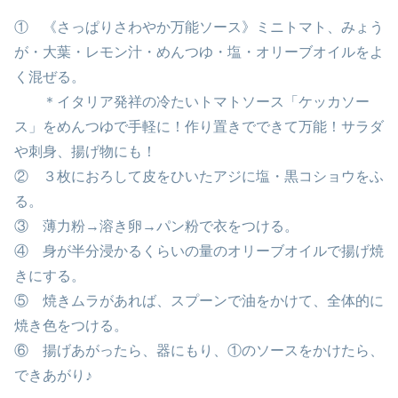
① 《さっぱりさわやか万能ソース》ミニトマト、みょう
が・大葉・レモン汁・めんつゆ・塩・オリーブオイルをよ
く混ぜる。
＊イタリア発祥の冷たいトマトソース「ケッカソー
ス」をめんつゆで手軽に！作り置きでできて万能！サラダ
や刺身、揚げ物にも！
② ３枚におろして皮をひいたアジに塩・黒コショウをふ
る。
③ 薄力粉→溶き卵→パン粉で衣をつける。
④ 身が半分浸かるくらいの量のオリーブオイルで揚げ焼
きにする。
⑤ 焼きムラがあれば、スプーンで油をかけて、全体的に
焼き色をつける。
⑥ 揚げあがったら、器にもり、①のソースをかけたら、
できあがり♪