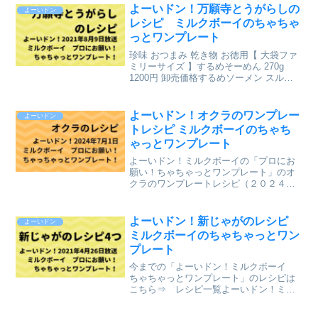
新レシピも含めて今までのレシピを記事
よーいドン！万願寺とうがらしの
よーいドン
にしています。⇒「ミルク...
レシピ ミルクボーイのちゃちゃ
っとワンプレート
珍味 おつまみ 乾き物 お徳用【 大袋ファ
ミリーサイズ 】するめそーめん 270g
1200円 卸売価格するめソーメン スルメ
ソーメン おつまみ 業務用 珍味 するめス
ティック するめそうめん いかそうめん
烏賊そうめん 駄菓子 おやつ【コ...
よーいドン！オクラのワンプレー
よーいドン
トレシピ ミルクボーイのちゃち
ゃっとワンプレート
よーいドン！ミルクボーイの「プロにお
願い！ちゃちゃっとワンプレート」のオ
クラのワンプレートレシピ（２０２４年
７月１日（月）関西テレビ放送）を、ま
とめていきます。↓最新レシピも含めて今
までのレシピを記事にしています。
よーいドン！新じゃがのレシピ
よーいドン
⇒「ミルクボーイのプロにお...
ミルクボーイのちゃちゃっとワン
プレート
今までの「よーいドン！ミルクボーイ
ちゃちゃっとワンプレート」のレシピは
こちら⇒ レシピ一覧よーいドン！ミル
クボーイの「プロにお願い！ちゃちゃっ
とワンプレート」で紹介されていた、新