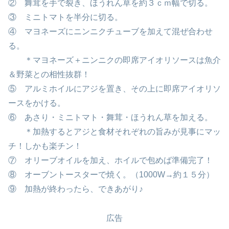
② 舞茸を手で裂き、ほうれん草を約３ｃｍ幅で切る。
③ ミニトマトを半分に切る。
④ マヨネーズにニンニクチューブを加えて混ぜ合わせ
る。
＊マヨネーズ＋ニンニクの即席アイオリソースは魚介
＆野菜との相性抜群！
⑤ アルミホイルにアジを置き、その上に即席アイオリソ
ースをかける。
⑥ あさり・ミニトマト・舞茸・ほうれん草を加える。
＊加熱するとアジと食材それぞれの旨みが見事にマッ
チ！しかも楽チン！
⑦ オリーブオイルを加え、ホイルで包めば準備完了！
⑧ オーブントースターで焼く。（1000W→約１５分）
⑨ 加熱が終わったら、できあがり♪
広告