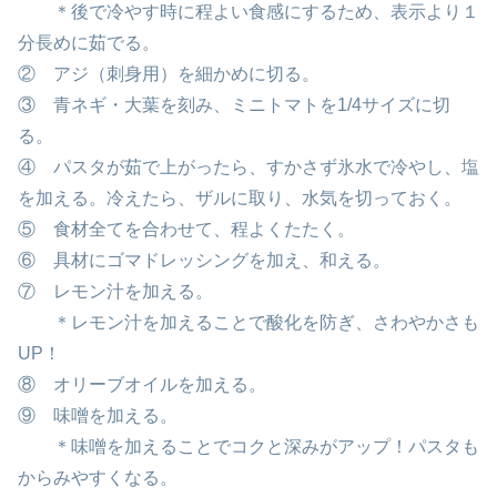
＊後で冷やす時に程よい食感にするため、表示より１
分長めに茹でる。
② アジ（刺身用）を細かめに切る。
③ 青ネギ・大葉を刻み、ミニトマトを1/4サイズに切
る。
④ パスタが茹で上がったら、すかさず氷水で冷やし、塩
を加える。冷えたら、ザルに取り、水気を切っておく。
⑤ 食材全てを合わせて、程よくたたく。
⑥ 具材にゴマドレッシングを加え、和える。
⑦ レモン汁を加える。
＊レモン汁を加えることで酸化を防ぎ、さわやかさも
UP！
⑧ オリーブオイルを加える。
⑨ 味噌を加える。
＊味噌を加えることでコクと深みがアップ！パスタも
からみやすくなる。