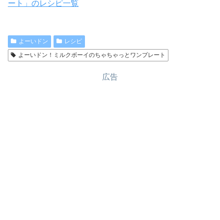
ート」のレシピ一覧
よーいドン
レシピ
よーいドン！ミルクボーイのちゃちゃっとワンプレート
広告