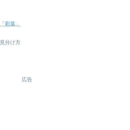
「彩葉」
見分け方
広告