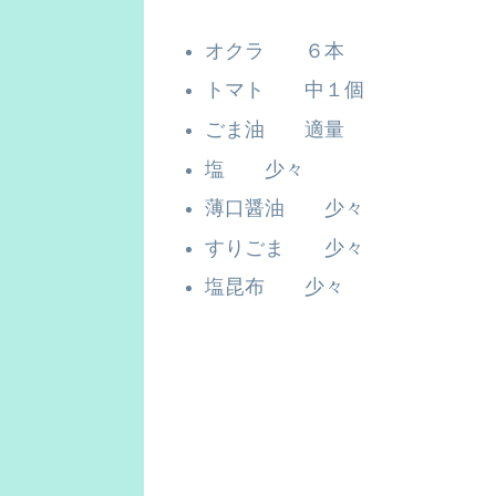
オクラ ６本
トマト 中１個
ごま油 適量
塩 少々
薄口醤油 少々
すりごま 少々
塩昆布 少々