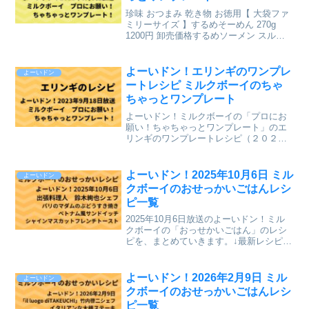
珍味 おつまみ 乾き物 お徳用【 大袋ファ
ミリーサイズ 】するめそーめん 270g
1200円 卸売価格するめソーメン スルメ
ソーメン おつまみ 業務用 珍味 するめス
ティック するめそうめん いかそうめん
烏賊そうめん 駄菓子 おやつ【コ...
よーいドン！エリンギのワンプレ
よーいドン
ートレシピ ミルクボーイのちゃ
ちゃっとワンプレート
よーいドン！ミルクボーイの「プロにお
願い！ちゃちゃっとワンプレート」のエ
リンギのワンプレートレシピ（２０２３
年９月１８日（月）関西テレビ放送）
を、まとめていきます。↓最新レシピも含
めて今までのレシピを記事にしていま
よーいドン！2025年10月6日 ミル
よーいドン
す。⇒「ミルクボーイのプロ...
クボーイのおせっかいごはんレシ
ピ一覧
2025年10月6日放送のよーいドン！ミル
クボーイの「おっせかいごはん」のレシ
ピを、まとめていきます。↓最新レシピも
含めて今までのレシピを記事にしていま
す。⇒「おせっかいごはん」「ミルクボ
ーイのプロにお願い ちゃちゃっとワン
よーいドン！2026年2月9日 ミル
よーいドン
プレート」のレシ...
クボーイのおせっかいごはんレシ
ピ一覧