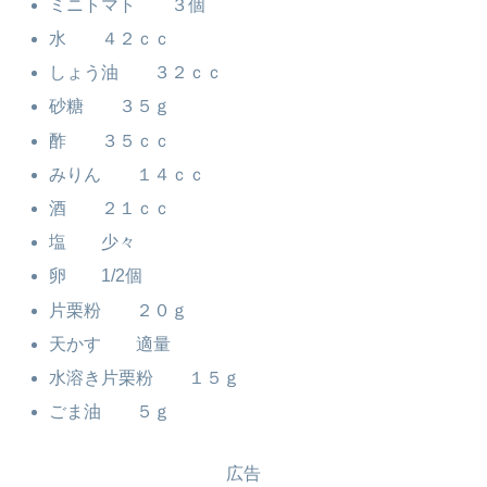
ミニトマト ３個
水 ４２ｃｃ
しょう油 ３２ｃｃ
砂糖 ３５ｇ
酢 ３５ｃｃ
みりん １４ｃｃ
酒 ２１ｃｃ
塩 少々
卵 1/2個
片栗粉 ２０ｇ
天かす 適量
水溶き片栗粉 １５ｇ
ごま油 ５ｇ
広告