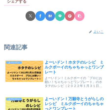
シェアする
よいこ
関連記事
よーいドン！ホタテのレシピ ミ
よーいドン
ルクボーイのちゃちゃっとワンプ
レート
よーいドン！ミルクボーイの「プロにお
願い！ちゃちゃっとワンプレート」のホ
タテのレシピ（２０２２年１月３１日
（月）関西テレビ放送）が、とても美味
しそうだったのでまとめていきます。↓最
新レシピも含めて今までのレシピを記事
よーいドン！万願寺とうがらしの
よーいドン
にしています。⇒「ミルク...
レシピ ミルクボーイのちゃちゃ
っとワンプレート