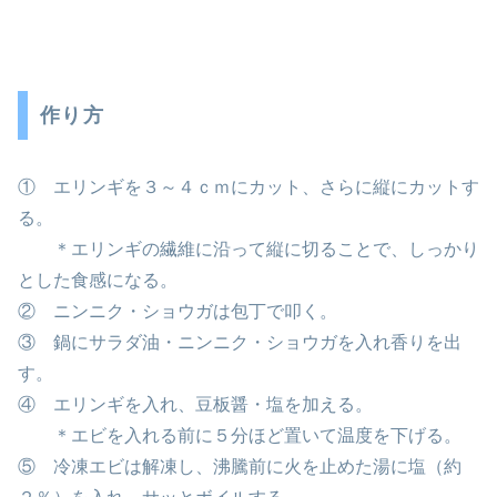
作り方
① エリンギを３～４ｃｍにカット、さらに縦にカットす
る。
＊エリンギの繊維に沿って縦に切ることで、しっかり
とした食感になる。
② ニンニク・ショウガは包丁で叩く。
③ 鍋にサラダ油・ニンニク・ショウガを入れ香りを出
す。
④ エリンギを入れ、豆板醤・塩を加える。
＊エビを入れる前に５分ほど置いて温度を下げる。
⑤ 冷凍エビは解凍し、沸騰前に火を止めた湯に塩（約