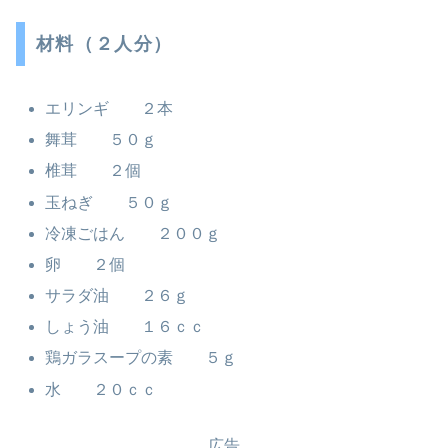
材料（２人分）
エリンギ ２本
舞茸 ５０ｇ
椎茸 ２個
玉ねぎ ５０ｇ
冷凍ごはん ２００ｇ
卵 ２個
サラダ油 ２６ｇ
しょう油 １６ｃｃ
鶏ガラスープの素 ５ｇ
水 ２０ｃｃ
広告