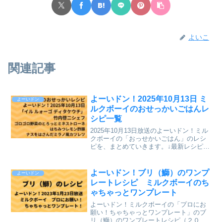
よいこ
関連記事
よーいドン！2025年10月13日 ミ
よーいドン
ルクボーイのおせっかいごはんレ
シピ一覧
2025年10月13日放送のよーいドン！ミル
クボーイの「おっせかいごはん」のレシ
ピを、まとめていきます。↓最新レシピも
含めて今までのレシピを記事にしていま
す。⇒「おせっかいごはん」「ミルクボ
ーイのプロにお願い ちゃちゃっとワン
よーいドン！ブリ（鰤）のワンプ
よーいドン
プレート」のレ...
レートレシピ ミルクボーイのち
ゃちゃっとワンプレート
よーいドン！ミルクボーイの「プロにお
願い！ちゃちゃっとワンプレート」のブ
リ（鰤）のワンプレートレシピ（２０２