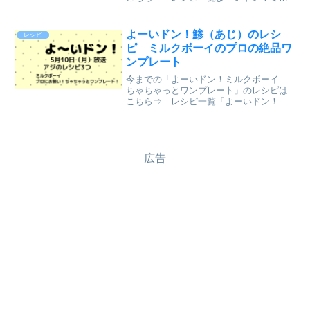
クボーイの「プロにお願い！ちゃちゃっ
とワンプレート」の和洋中の鍋レシピ
（２０２１年１２月２７日（月）関西テ
よーいドン！鯵（あじ）のレシ
レシピ
レビ放送）が、とても美味し...
ピ ミルクボーイのプロの絶品ワ
ンプレート
今までの「よーいドン！ミルクボーイ
ちゃちゃっとワンプレート」のレシピは
こちら⇒ レシピ一覧「よーいドン！」
でミルクボーイの「プロにお願い！ちゃ
ちゃっとワンプレート！」で紹介された
アジのレシピ（２０２１年５月１０日関
西テレビで放送）が、おい...
広告