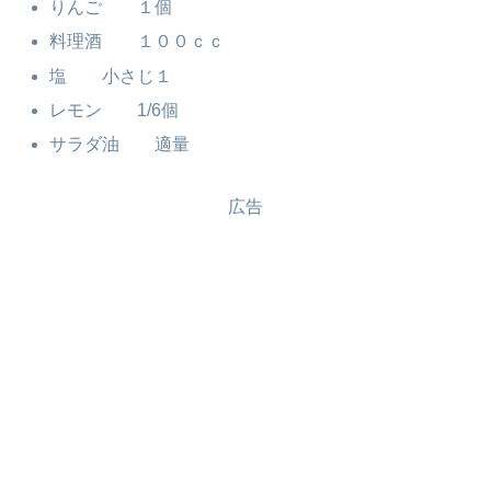
りんご １個
料理酒 １００ｃｃ
塩 小さじ１
レモン 1/6個
サラダ油 適量
広告