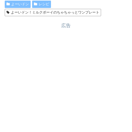
よーいドン
レシピ
よーいドン！ミルクボーイのちゃちゃっとワンプレート
広告