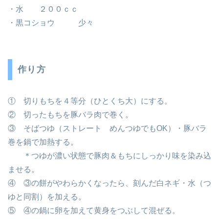
・水 ２００ｃｃ
・黒コショウ 少々
作り方
① 切りもちを４等分（ひとくち大）にする。
② 切ったもちを豚バラ肉で巻く。
③ そばつゆ（ストレート めんつゆでもOK）・豚バラ
巻を鍋で加熱する。
＊つゆが濃い状態で豚肉＆もちにしっかり味を染み込
ませる。
④ ③の餅がやわらかくなったら、刻んだ白ネギ・水（つ
ゆと同割）を加える。
⑤ ④の鍋に卵を加えて黄身をつぶして混ぜる。