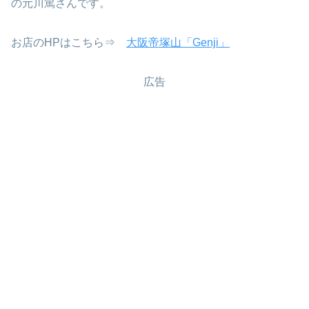
の元川篤さんです。
お店のHPはこちら⇒
大阪帝塚山「Genji」
広告