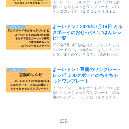
よーいドン！ミルクボーイの「プロにお
願い！ちゃちゃっとワンプレート」のタ
ケノコのレシピ（２０２２年４月１１日
（月）関西テレビ放送）が、とても美味
しそうだったのでまとめていきます。↓最
新レシピも含めて今までのレシピを記事
よーいドン！2025年7月14日 ミル
よーいドン
にしています。⇒「ミル...
クボーイのおせっかいごはんレシ
ピ一覧
2025年7月14日放送のよーいドン！ミル
クボーイの「おっせかいごはん」のレシ
ピを、まとめていきます。↓最新レシピも
含めて今までのレシピを記事にしていま
す。⇒「おせっかいごはん」「ミルクボ
ーイのプロにお願い ちゃちゃっとワン
よーいドン！豆腐のワンプレート
よーいドン
プレート」のレシ...
レシピ ミルクボーイのちゃちゃ
っとワンプレート
よーいドン！ミルクボーイの「プロにお
願い！ちゃちゃっとワンプレート」の豆
腐のワンプレートレシピ（２０２４年３
月４日（月）関西テレビ放送）を、まと
めていきます。↓最新レシピも含めて今ま
でのレシピを記事にしています。⇒「ミ
ルクボーイのプロにお願...
広告