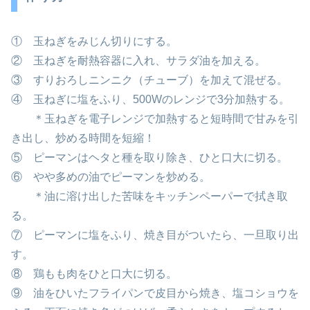
① 玉ねぎをみじん切りにする。
② 玉ねぎを耐熱容器に入れ、サラダ油を加える。
③ すりおろしニンニク（チューブ）を加えて混ぜる。
④ 玉ねぎに塩をふり、500Wのレンジで3分加熱する。
＊玉ねぎを電子レンジで加熱すると短時間で甘みを引
き出し、炒める時間を短縮！
⑤ ピーマンはヘタと種を取り除き、ひと口大に切る。
⑥ やや多めの油でピーマンを炒める。
＊油に溶け出した苦味をキッチンペーパーで拭き取
る。
⑦ ピーマンに塩をふり、焼き目がついたら、一旦取り出
す。
⑧ 鶏もも肉をひと口大に切る。
⑨ 油をひいたフライパンで皮目から焼き、塩コショウを