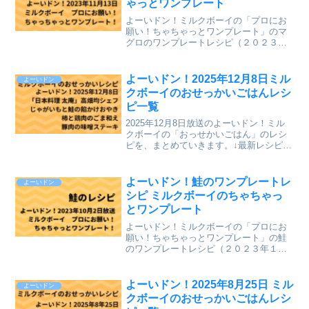
ゃっとワンプレート
よーいドン！ミルクボーイの「プロにお
願い！ちゃちゃっとワンプレート」のマ
グロのワンプレートレシピ（２０２３年
１１月１３日（月）関西テレビ放送）
を、まとめていきます。↓最新レシピも含
めて今までのレシピを記事にしていま
よーいドン！2025年12月8日ミル
よーいドン
す。⇒「ミルクボーイのプロ...
クボーイのおせっかいごはんレシ
ピ一覧
2025年12月8日放送のよーいドン！ミル
クボーイの「おっせかいごはん」のレシ
ピを、まとめていきます。↓最新レシピも
含めて今までのレシピを記事にしていま
す。⇒「おせっかいごはん」「ミルクボ
ーイのプロにお願い ちゃちゃっとワン
よーいドン！鮭のワンプレートレ
よーいドン
プレート」のレシ...
シピ ミルクボーイのちゃちゃっ
とワンプレート
よーいドン！ミルクボーイの「プロにお
願い！ちゃちゃっとワンプレート」の鮭
のワンプレートレシピ（２０２３年１０
月２日（月）関西テレビ放送）を、まと
めていきます。↓最新レシピも含めて今ま
でのレシピを記事にしています。⇒「ミ
よーいドン！2025年8月25日 ミル
よーいドン
ルクボーイのプロにお願...
クボーイのおせっかいごはんレシ