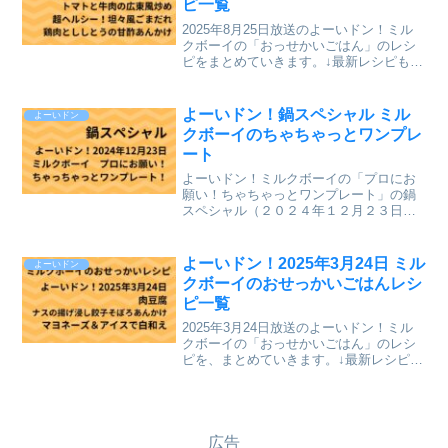
ピ一覧
2025年8月25日放送のよーいドン！ミル
クボーイの「おっせかいごはん」のレシ
ピをまとめていきます。↓最新レシピも含
めて今までのレシピを記事にしていま
す。⇒「おせっかいごはん」「ミルクボ
ーイのプロにお願い ちゃちゃっとワン
よーいドン！鍋スペシャル ミル
よーいドン
プレート」のレシピ...
クボーイのちゃちゃっとワンプレ
ート
よーいドン！ミルクボーイの「プロにお
願い！ちゃちゃっとワンプレート」の鍋
スペシャル（２０２４年１２月２３日
（月）関西テレビ放送）を、まとめてい
きます。↓最新レシピも含めて今までのレ
シピを記事にしています。⇒「ミルクボ
よーいドン！2025年3月24日 ミル
よーいドン
ーイのプロにお願い ちゃ...
クボーイのおせっかいごはんレシ
ピ一覧
2025年3月24日放送のよーいドン！ミル
クボーイの「おっせかいごはん」のレシ
ピを、まとめていきます。↓最新レシピも
含めて今までのレシピを記事にしていま
す。⇒「おせっかいごはん」「ミルクボ
ーイのプロにお願い ちゃちゃっとワン
プレート」のレシ...
広告