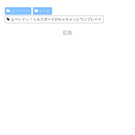
よーいドン
レシピ
よーいドン！ミルクボーイのちゃちゃっとワンプレート
広告