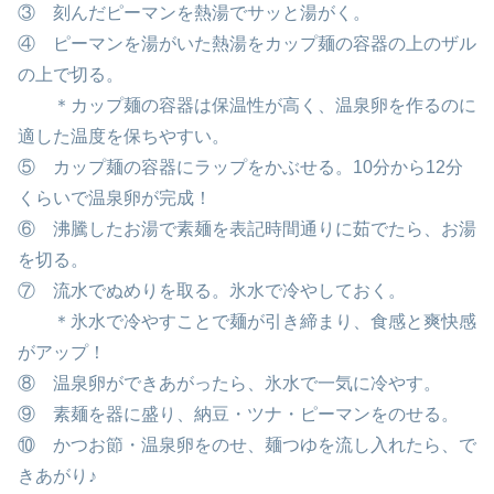
③ 刻んだピーマンを熱湯でサッと湯がく。
④ ピーマンを湯がいた熱湯をカップ麺の容器の上のザル
の上で切る。
＊カップ麺の容器は保温性が高く、温泉卵を作るのに
適した温度を保ちやすい。
⑤ カップ麺の容器にラップをかぶせる。10分から12分
くらいで温泉卵が完成！
⑥ 沸騰したお湯で素麺を表記時間通りに茹でたら、お湯
を切る。
⑦ 流水でぬめりを取る。氷水で冷やしておく。
＊氷水で冷やすことで麺が引き締まり、食感と爽快感
がアップ！
⑧ 温泉卵ができあがったら、氷水で一気に冷やす。
⑨ 素麺を器に盛り、納豆・ツナ・ピーマンをのせる。
⑩ かつお節・温泉卵をのせ、麺つゆを流し入れたら、で
きあがり♪