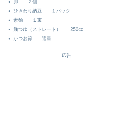
卵 ２個
ひきわり納豆 １パック
素麺 １束
麺つゆ（ストレート） 250cc
かつお節 適量
広告