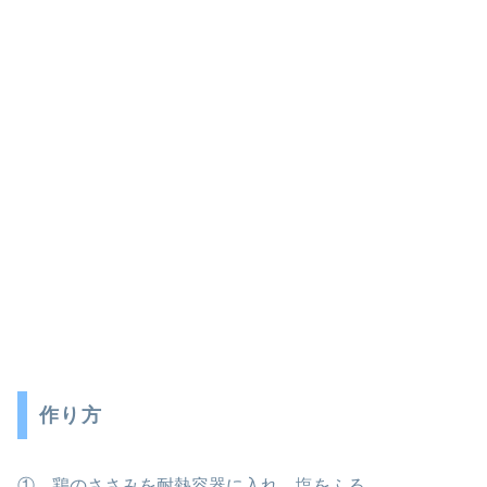
作り方
① 鶏のささみを耐熱容器に入れ、塩をふる。