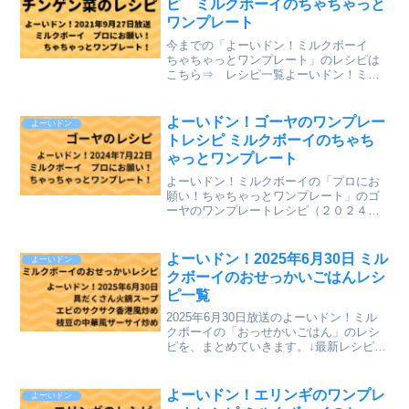
ピ ミルクボーイのちゃちゃっと
ワンプレート
今までの「よーいドン！ミルクボーイ
ちゃちゃっとワンプレート」のレシピは
こちら⇒ レシピ一覧よーいドン！ミル
クボーイの「プロにお願い！ちゃちゃっ
とワンプレート」のチンゲン菜のレシピ
（２０２１年９月２７日（月）関西テレ
よーいドン！ゴーヤのワンプレー
よーいドン
ビ放送）が、とても美味し...
トレシピ ミルクボーイのちゃち
ゃっとワンプレート
よーいドン！ミルクボーイの「プロにお
願い！ちゃちゃっとワンプレート」のゴ
ーヤのワンプレートレシピ（２０２４年
７月２２日（月）関西テレビ放送）を、
まとめていきます。↓最新レシピも含めて
今までのレシピを記事にしています。
よーいドン！2025年6月30日 ミル
よーいドン
⇒「ミルクボーイのプロに...
クボーイのおせっかいごはんレシ
ピ一覧
2025年6月30日放送のよーいドン！ミル
クボーイの「おっせかいごはん」のレシ
ピを、まとめていきます。↓最新レシピも
含めて今までのレシピを記事にしていま
す。⇒「おせっかいごはん」「ミルクボ
ーイのプロにお願い ちゃちゃっとワン
よーいドン！エリンギのワンプレ
よーいドン
プレート」のレシ...