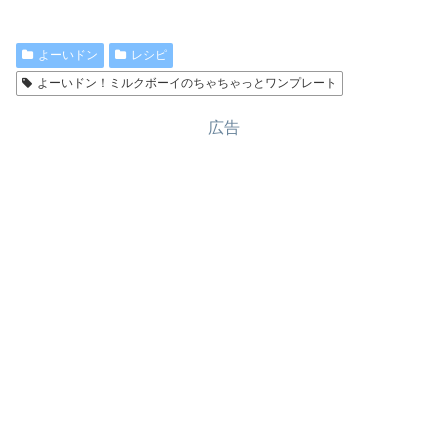
よーいドン
レシピ
よーいドン！ミルクボーイのちゃちゃっとワンプレート
広告