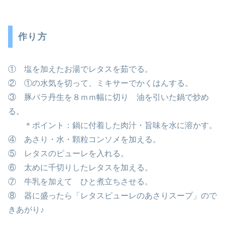
作り方
① 塩を加えたお湯でレタスを茹でる。
② ①の水気を切って、ミキサーでかくはんする。
③ 豚バラ丹生を８ｍｍ幅に切り 油を引いた鍋で炒め
る。
＊ポイント：鍋に付着した肉汁・旨味を水に溶かす。
④ あさり・水・顆粒コンソメを加える。
⑤ レタスのピューレを入れる。
⑥ 太めに千切りしたレタスを加える。
⑦ 牛乳を加えて ひと煮立ちさせる。
⑧ 器に盛ったら「レタスピューレのあさりスープ」ので
きあがり♪