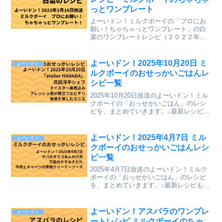
っとワンプレート
よーいドン！ミルクボーイの「プロにお
願い！ちゃちゃっとワンプレート」の白
菜のワンプレートレシピ（２０２２年１
月１６日（月）関西テレビ放送）を、ま
とめていきます。↓最新レシピも含めて今
までのレシピを記事にしています。
よーいドン！2025年10月20日 ミ
よーいドン
⇒「ミルクボーイのプロにお...
ルクボーイのおせっかいごはんレ
シピ一覧
2025年10月20日放送のよーいドン！ミル
クボーイの「おっせかいごはん」のレシ
ピを、まとめていきます。↓最新レシピも
含めて今までのレシピを記事にしていま
す。⇒「おせっかいごはん」「ミルクボ
ーイのプロにお願い ちゃちゃっとワン
よーいドン！2025年4月7日 ミル
よーいドン
プレート」のレ...
クボーイのおせっかいごはんレシ
ピ一覧
2025年4月7日放送のよーいドン！ミルク
ボーイの「おっせかいごはん」のレシピ
を、まとめていきます。↓最新レシピも含
めて今までのレシピを記事にしていま
す。⇒「おせっかいごはん」「ミルクボ
ーイのプロにお願い ちゃちゃっとワン
よーいドン！アスパラのワンプレ
よーいドン
プレート」のレシピ...
ートレシピ ミルクボーイのちゃ