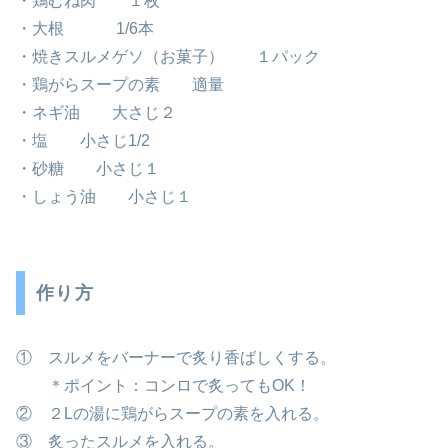
・鶏むね肉 １枚
・大根 1/6本
・焼きスルメゲソ（お菓子） １パック
・鶏がらスープの素 適量
・ネギ油 大さじ２
・塩 小さじ1/2
・砂糖 小さじ１
・しょう油 小さじ１
作り方
① スルメをバーナーで炙り香ばしくする。
＊ポイント：コンロで炙ってもOK！
② ２Lの湯に鶏がらスープの素を入れる。
③ 炙ったスルメを入れる。