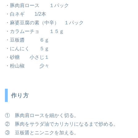
・豚肉肩ロース １パック
・白ネギ 1/2本
・麻婆豆腐の素（中辛） １パック
・カラムーチョ １５ｇ
・豆板醬 ６ｇ
・にんにく ５ｇ
・砂糖 小さじ１
・粉山椒 少々
作り方
① 豚肉肩ロースを細かく切る。
② 豚肉をサラダ油でカリカリになるまで炒める。
③ 豆板醤とニンニクを加える。