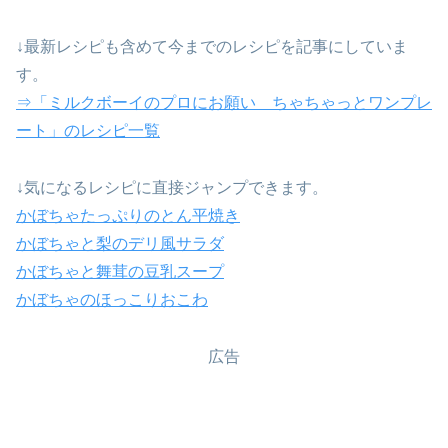
↓最新レシピも含めて今までのレシピを記事にしていま
す。
⇒「ミルクボーイのプロにお願い ちゃちゃっとワンプレ
ート」のレシピ一覧
↓気になるレシピに直接ジャンプできます。
かぼちゃたっぷりのとん平焼き
かぼちゃと梨のデリ風サラダ
かぼちゃと舞茸の豆乳スープ
かぼちゃのほっこりおこわ
広告