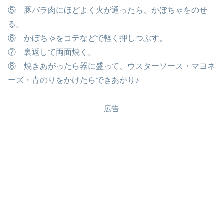
⑤ 豚バラ肉にほどよく火が通ったら、かぼちゃをのせ
る。
⑥ かぼちゃをコテなどで軽く押しつぶす。
⑦ 裏返して両面焼く。
⑧ 焼きあがったら器に盛って、ウスターソース・マヨネ
ーズ・青のりをかけたらできあがり♪
広告