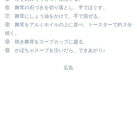
⑥ 舞茸の石づきを切り落とし、手でほぐす。
⑦ 舞茸にしょう油をかけて、手で混ぜる。
⑧ 舞茸をアルミホイルの上に並べ、トースターで約３分
焼く。
⑨ 焼き舞茸をスープカップに盛る。
⑩ かぼちゃスープを注いだら、できあがり♪
広告