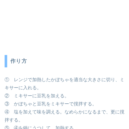
作り方
① レンジで加熱したかぼちゃを適当な大きさに切り、ミ
キサーに入れる。
② ミキサーに豆乳を加える。
③ かぼちゃと豆乳をミキサーで撹拌する。
④ 塩を加えて味を調える。なめらかになるまで、更に撹
拌する。
⑤ ④を鍋にうつして、加熱する。