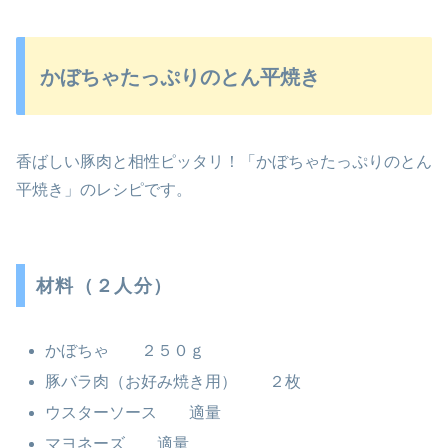
かぼちゃたっぷりのとん平焼き
香ばしい豚肉と相性ピッタリ！「かぼちゃたっぷりのとん
平焼き」のレシピです。
材料（２人分）
かぼちゃ ２５０ｇ
豚バラ肉（お好み焼き用） ２枚
ウスターソース 適量
マヨネーズ 適量