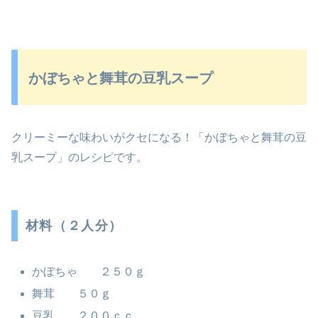
かぼちゃと舞茸の豆乳スープ
クリーミーな味わいがクセになる！「かぼちゃと舞茸の豆
乳スープ」のレシピです。
材料（２人分）
かぼちゃ ２５０ｇ
舞茸 ５０ｇ
豆乳 ２００ｃｃ