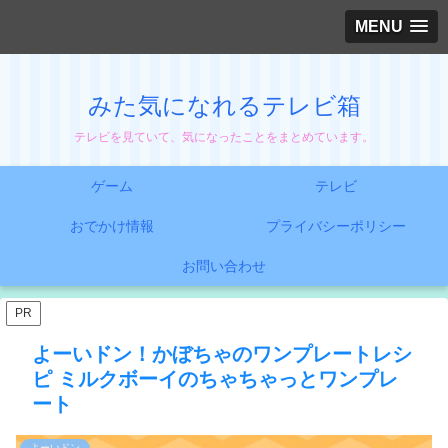
MENU
みた気になれるテレビ箱
テレビを見ていて、気になったことをまとめています。
ゲーム
テレビ
おでかけ情報
プライバシーポリシー
お問い合わせ
PR
よーいドン！かぼちゃのワンプレートレシ
ピ ミルクボーイのちゃちゃっとワンプレ
ート
よーいドン