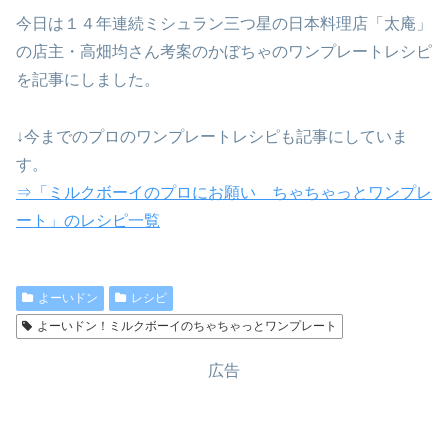
今日は１４年連続ミシュラン三つ星の日本料理店「太庵」
の店主・高畑均さん考案のかぼちゃのワンプレートレシピ
を記事にしました。
↓今までのプロのワンプレートレシピも記事にしていま
す。
⇒「ミルクボーイのプロにお願い ちゃちゃっとワンプレ
ート」のレシピ一覧
よーいドン
レシピ
よーいドン！ミルクボーイのちゃちゃっとワンプレート
広告