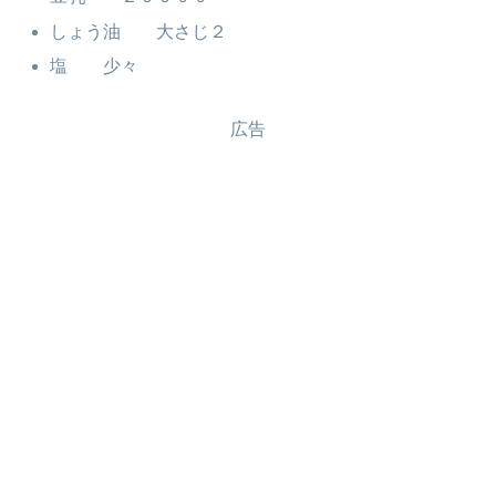
しょう油 大さじ２
塩 少々
広告