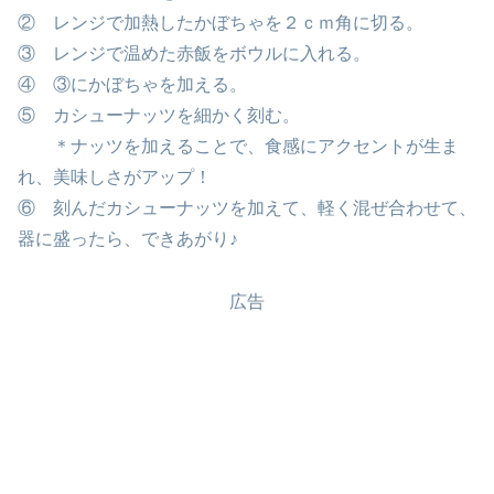
② レンジで加熱したかぼちゃを２ｃｍ角に切る。
③ レンジで温めた赤飯をボウルに入れる。
④ ③にかぼちゃを加える。
⑤ カシューナッツを細かく刻む。
＊ナッツを加えることで、食感にアクセントが生ま
れ、美味しさがアップ！
⑥ 刻んだカシューナッツを加えて、軽く混ぜ合わせて、
器に盛ったら、できあがり♪
広告