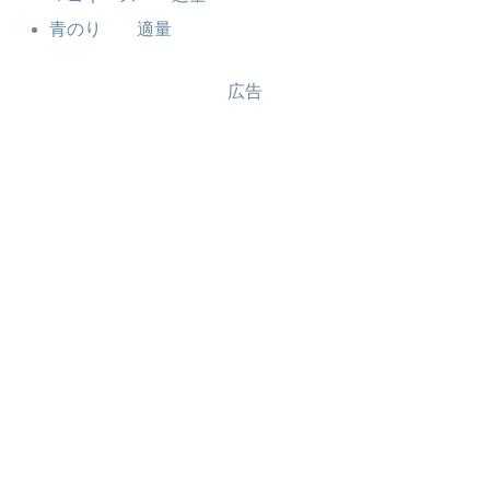
青のり 適量
広告