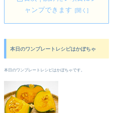
ャンプできます
本日のワンプレートレシピはかぼちゃ
本日のワンプレートレシピはかぼちゃです。