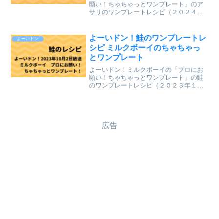
願い！ちゃちゃっとワンプレート」のア
サリのワンプレートレシピ（２０２４年
５月１３日（月）関西テレビ）を、まと
めていきます。最新レシピも含めて今ま
でのレシピを記事にしています。
よーいドン！鮭のワンプレートレ
よーいドン
シピ ミルクボーイのちゃちゃっ
とワンプレート
よーいドン！ミルクボーイの「プロにお
願い！ちゃちゃっとワンプレート」の鮭
のワンプレートレシピ（２０２３年１０
月２日（月）関西テレビ放送）を、まと
めていきます。↓最新レシピも含めて今ま
でのレシピを記事にしています。⇒「ミ
ルクボーイのプロにお願...
広告