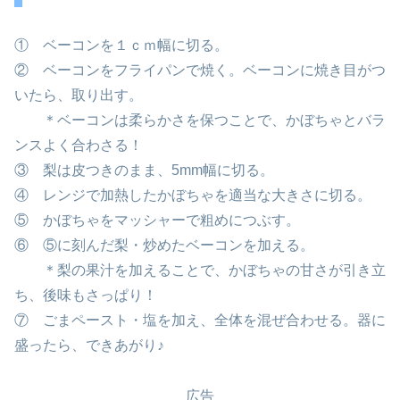
① ベーコンを１ｃｍ幅に切る。
② ベーコンをフライパンで焼く。ベーコンに焼き目がつ
いたら、取り出す。
＊ベーコンは柔らかさを保つことで、かぼちゃとバラ
ンスよく合わさる！
③ 梨は皮つきのまま、5mm幅に切る。
④ レンジで加熱したかぼちゃを適当な大きさに切る。
⑤ かぼちゃをマッシャーで粗めにつぶす。
⑥ ⑤に刻んだ梨・炒めたベーコンを加える。
＊梨の果汁を加えることで、かぼちゃの甘さが引き立
ち、後味もさっぱり！
⑦ ごまペースト・塩を加え、全体を混ぜ合わせる。器に
盛ったら、できあがり♪
広告