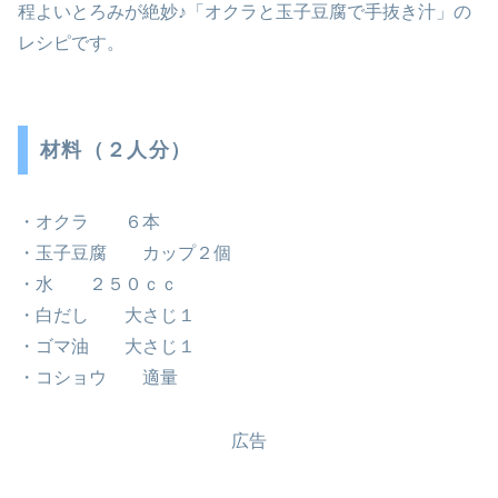
程よいとろみが絶妙♪「オクラと玉子豆腐で手抜き汁」の
レシピです。
材料（２人分）
・オクラ ６本
・玉子豆腐 カップ２個
・水 ２５０ｃｃ
・白だし 大さじ１
・ゴマ油 大さじ１
・コショウ 適量
広告