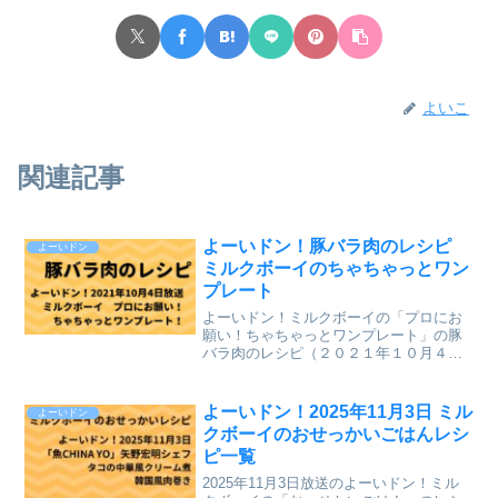
よいこ
関連記事
よーいドン！豚バラ肉のレシピ
よーいドン
ミルクボーイのちゃちゃっとワン
プレート
よーいドン！ミルクボーイの「プロにお
願い！ちゃちゃっとワンプレート」の豚
バラ肉のレシピ（２０２１年１０月４日
（月）関西テレビ放送）が、とても美味
しそうだったのでまとめていきます。↓最
新レシピも含めて今までのレシピを記事
よーいドン！2025年11月3日 ミル
よーいドン
にしています。⇒「ミル...
クボーイのおせっかいごはんレシ
ピ一覧
2025年11月3日放送のよーいドン！ミル