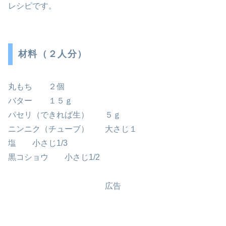
レシピです。
材料（２人分）
丸もち ２個
バター １５ｇ
パセリ（できれば生） ５ｇ
ニンニク（チューブ） 大さじ１
塩 小さじ1/3
黒コショウ 小さじ1/2
広告