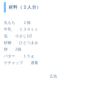
材料（２人分）
丸もち ２個
牛乳 １３０ｃｃ
塩 小さじ1/2
砂糖 ひとつまみ
卵 2個
バター １５ｇ
ケチャップ 適量
広告