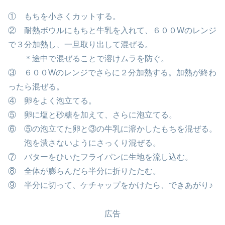
① もちを小さくカットする。
② 耐熱ボウルにもちと牛乳を入れて、６００Wのレンジ
で３分加熱し、一旦取り出して混ぜる。
＊途中で混ぜることで溶けムラを防ぐ。
③ ６００Wのレンジでさらに２分加熱する。加熱が終わ
ったら混ぜる。
④ 卵をよく泡立てる。
⑤ 卵に塩と砂糖を加えて、さらに泡立てる。
⑥ ⑤の泡立てた卵と③の牛乳に溶かしたもちを混ぜる。
泡を潰さないようにさっくり混ぜる。
⑦ バターをひいたフライパンに生地を流し込む。
⑧ 全体が膨らんだら半分に折りたたむ。
⑨ 半分に切って、ケチャップをかけたら、できあがり♪
広告