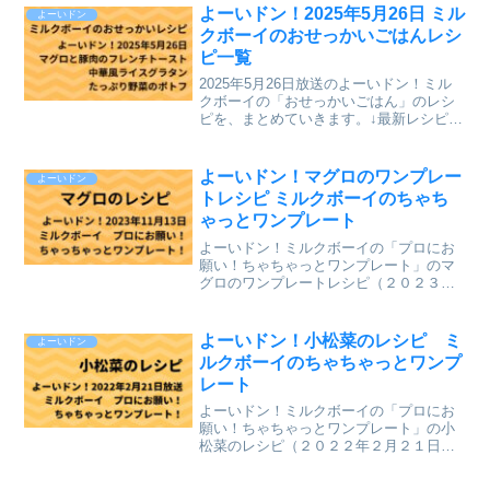
めて今までのレシピを記事にしていま
よーいドン！2025年5月26日 ミル
よーいドン
す。⇒「ミルクボーイのプロ...
クボーイのおせっかいごはんレシ
ピ一覧
2025年5月26日放送のよーいドン！ミル
クボーイの「おせっかいごはん」のレシ
ピを、まとめていきます。↓最新レシピも
含めて今までのレシピを記事にしていま
す。⇒「おせっかいごはん」「ミルクボ
ーイのプロにお願い ちゃちゃっとワン
よーいドン！マグロのワンプレー
よーいドン
プレート」のレシ...
トレシピ ミルクボーイのちゃち
ゃっとワンプレート
よーいドン！ミルクボーイの「プロにお
願い！ちゃちゃっとワンプレート」のマ
グロのワンプレートレシピ（２０２３年
１１月１３日（月）関西テレビ放送）
を、まとめていきます。↓最新レシピも含
めて今までのレシピを記事にしていま
よーいドン！小松菜のレシピ ミ
よーいドン
す。⇒「ミルクボーイのプロ...
ルクボーイのちゃちゃっとワンプ
レート
よーいドン！ミルクボーイの「プロにお
願い！ちゃちゃっとワンプレート」の小
松菜のレシピ（２０２２年２月２１日
（月）関西テレビ放送）が、とても美味
しそうだったのでまとめていきます。↓最