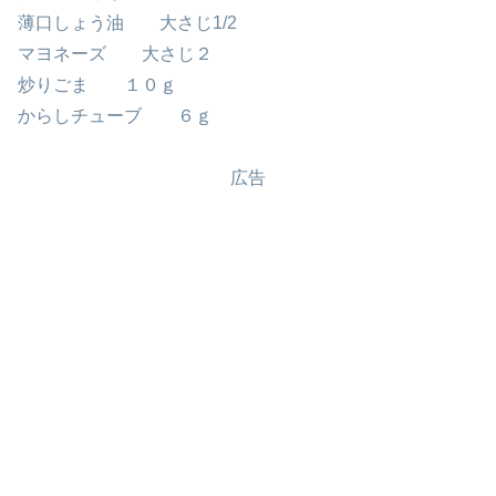
薄口しょう油 大さじ1/2
マヨネーズ 大さじ２
炒りごま １０ｇ
からしチューブ ６ｇ
広告