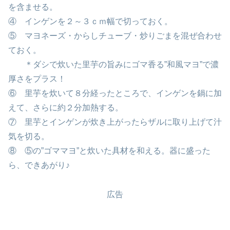
を含ませる。
④ インゲンを２～３ｃｍ幅で切っておく。
⑤ マヨネーズ・からしチューブ・炒りごまを混ぜ合わせ
ておく。
＊ダシで炊いた里芋の旨みにゴマ香る”和風マヨ”で濃
厚さをプラス！
⑥ 里芋を炊いて８分経ったところで、インゲンを鍋に加
えて、さらに約２分加熱する。
⑦ 里芋とインゲンが炊き上がったらザルに取り上げて汁
気を切る。
⑧ ⑤の”ゴママヨ”と炊いた具材を和える。器に盛った
ら、できあがり♪
広告