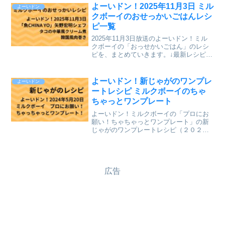
新レシピも含めて今までのレシピを記事
よーいドン！2025年11月3日 ミル
よーいドン
にしています。⇒「ミルク...
クボーイのおせっかいごはんレシ
ピ一覧
2025年11月3日放送のよーいドン！ミル
クボーイの「おっせかいごはん」のレシ
ピを、まとめていきます。↓最新レシピも
含めて今までのレシピを記事にしていま
す。⇒「おせっかいごはん」「ミルクボ
ーイのプロにお願い ちゃちゃっとワン
よーいドン！新じゃがのワンプレ
よーいドン
プレート」のレシ...
ートレシピ ミルクボーイのちゃ
ちゃっとワンプレート
よーいドン！ミルクボーイの「プロにお
願い！ちゃちゃっとワンプレート」の新
じゃがのワンプレートレシピ（２０２４
年５月２０日（月）関西テレビ）を、ま
とめていきます。 ↓最新レシピも含めて
今までのレシピを記事にしています。
広告