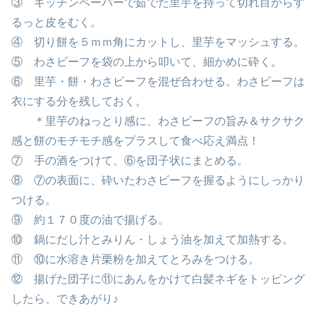
③ キッチンペーパーで茹でた里芋を持って切れ目からす
るっと皮をむく。
④ 切り餅を５ｍｍ角にカットし、里芋をマッシュする。
⑤ わさビーフを袋の上から叩いて、細かめに砕く。
⑥ 里芋・餅・わさビーフを混ぜ合わせる。わさビーフは
衣にする分を残しておく。
＊里芋のねっとり感に、わさビーフの旨み＆サクサク
感と餅のモチモチ感をプラスして食べ応え満点！
⑦ 手の酒をつけて、⑥を団子状にまとめる。
⑧ ⑦の表面に、砕いたわさビーフを握るようにしっかり
つける。
⑨ 約１７０度の油で揚げる。
⑩ 鍋にだし汁とみりん・しょう油を加えて加熱する。
⑪ ⑩に水溶き片栗粉を加えてとろみをつける。
⑫ 揚げた団子に⑪にあんをかけて白髪ネギをトッピング
したら、できあがり♪