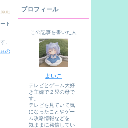
プロフィール
.09.01
レート
この記事を書いた人
ます。
枝豆の
よいこ
テレビとゲーム大好
き主婦で２児の母で
す。
テレビを見ていて気
になったことやゲー
ム攻略情報などを
気ままに発信してい