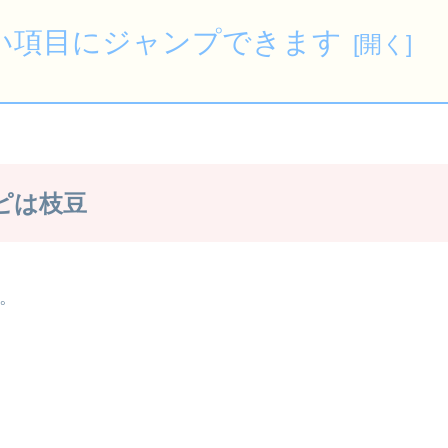
い項目にジャンプできます
ピは枝豆
。