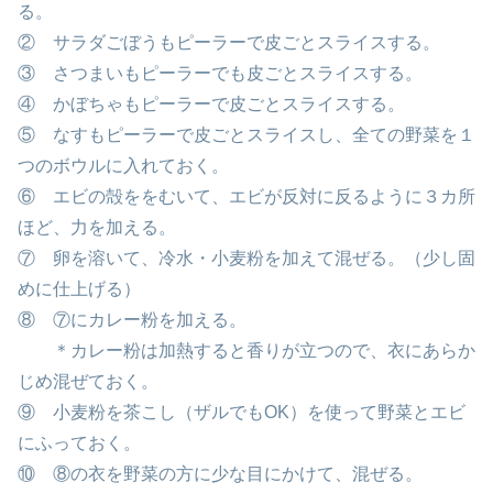
る。
② サラダごぼうもピーラーで皮ごとスライスする。
③ さつまいもピーラーでも皮ごとスライスする。
④ かぼちゃもピーラーで皮ごとスライスする。
⑤ なすもピーラーで皮ごとスライスし、全ての野菜を１
つのボウルに入れておく。
⑥ エビの殻ををむいて、エビが反対に反るように３カ所
ほど、力を加える。
⑦ 卵を溶いて、冷水・小麦粉を加えて混ぜる。（少し固
めに仕上げる）
⑧ ⑦にカレー粉を加える。
＊カレー粉は加熱すると香りが立つので、衣にあらか
じめ混ぜておく。
⑨ 小麦粉を茶こし（ザルでもOK）を使って野菜とエビ
にふっておく。
⑩ ⑧の衣を野菜の方に少な目にかけて、混ぜる。