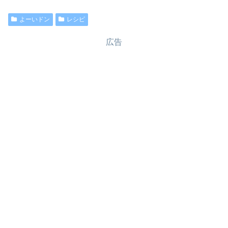
よーいドン
レシピ
広告