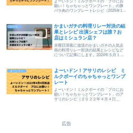
よーいドン！ミルクボーイの「プロにお
願い！ちゃちゃっとワンプレート」の豚
バラ肉のワンプレートレシピ（2025年1月
20日（月）関西テレビ放送）を、まとめ
ていきます。↓最新レシピも含めて今まで
のレシピを記事にしています。⇒「ミル
かまいガチの料理リレー対決の結
レシピ
クボーイのプロ...
果とレシピ 出演シェフは誰？お
店はミシュラン店？
水曜日深夜に放送のかまいガチの人気企
画の料理リレー対決の結果とレシピなど
について記事にします。2024年５月１日
に放送の「かまいガチ」で、料理自慢芸
能人と一流シェフが料理をリレー形式で
行い対決する料理リレー対決での結果と
よーいドン！アサリのレシピ ミ
よーいドン
料理のレシピについて...
ルクボーイのちゃちゃっとワンプ
レート
よーいドン！ミルクボーイの「プロにお
願い！ちゃちゃっとワンプレート」のア
サリのレシピ（２０２２年４月４日
（月）関西テレビ放送）が、とても美味
しそうだったのでまとめていきます。↓最
新レシピも含めて今までのレシピを記事
にしています。⇒「ミルクボ...
広告