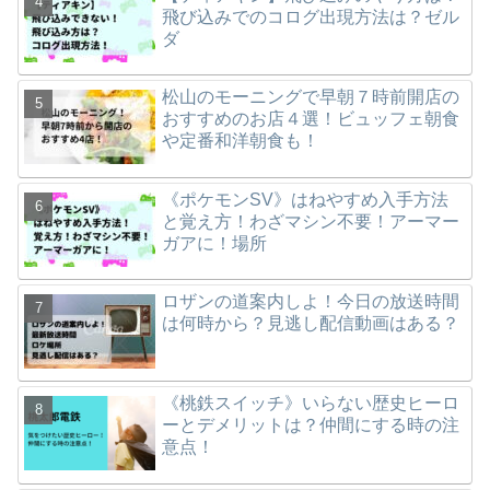
飛び込みでのコログ出現方法は？ゼル
ダ
松山のモーニングで早朝７時前開店の
おすすめのお店４選！ビュッフェ朝食
や定番和洋朝食も！
《ポケモンSV》はねやすめ入手方法
と覚え方！わざマシン不要！アーマー
ガアに！場所
ロザンの道案内しよ！今日の放送時間
は何時から？見逃し配信動画はある？
《桃鉄スイッチ》いらない歴史ヒーロ
ーとデメリットは？仲間にする時の注
意点！