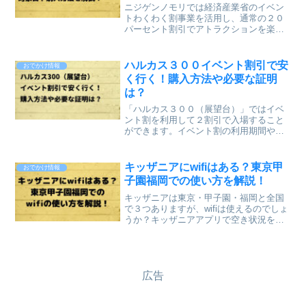
ニジゲンノモリでは経済産業省のイベン
トわくわく割事業を活用し、通常の２０
パーセント割引でアトラクションを楽し
むことができます。イベント割のチケッ
トの対象日や購入方法について記事にし
ていきたいと思います。ニジゲンノモリ
ハルカス３００イベント割引で安
おでかけ情報
をイベント割で安く行く方...
く行く！購入方法や必要な証明
は？
「ハルカス３００（展望台）」ではイベ
ント割を利用して２割引で入場すること
ができます。イベント割の利用期間やチ
ケットの購入方法やイベント割利用に必
要なワクチン接種証明・陰性証明などに
ついて記事にします。イベント割チケッ
キッザニアにwifiはある？東京甲
おでかけ情報
ト利用期間ハルカス３００...
子園福岡での使い方を解説！
キッザニアは東京・甲子園・福岡と全国
で３つありますが、wifiは使えるのでしょ
うか？キッザニアアプリで空き状況を確
認することもできますし、子どもがお仕
事をしてる間に保護者がwifiを使えたら便
利ですよね。wifiが使えるのか？使えると
したら...
広告