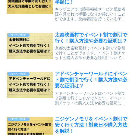
半額に！
キッザニアでは障害福祉サービス受給者
証を見せれば半額になりお得にいくこと
ができます。受給者証を持っている子ど
もに付き添いの大人も介助者として半額
で行くことができます。キッザニアで
は、どのような受給者証を持っていれ
太秦映画村でイベント割で割引で
おでかけ情報
ば、半額になるのかや、当日に...
行く！購入方法や必要な証明は？
京都の太秦映画村でイベント割で２割引
で行くことができます。イベント割チケ
ットの購入方法や必要な証明について記
事にしていきます。イベント割適用期間
と割引額は？太秦映画村のイベント割適
用期間は２０２２年１０月３０日（日）
アドベンチャーワールドにイベン
おでかけ情報
～２０２３年１月３１日（...
ト割で割引で行く！購入方法や必
要な証明は？
アドベンチャーワールドはイベント割で
２割引で行くことができます。イベント
割チケットの購入方法や必要な証明につ
いて記事にしていきます。イベント割適
用期間と割引額は？アドベンチャーワー
ルドのイベント割適用期間は２０２３年
ニジゲンノモリをイベント割引で
おでかけ情報
１月３１日（火）までです...
安く行く方法！対象日や購入方法
を解説！