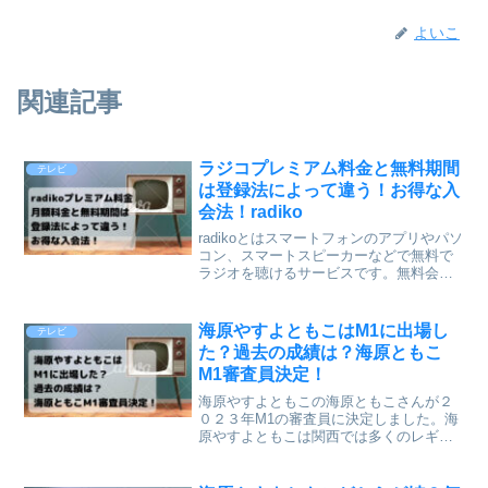
よいこ
関連記事
ラジコプレミアム料金と無料期間
テレビ
は登録法によって違う！お得な入
会法！radiko
radikoとはスマートフォンのアプリやパソ
コン、スマートスピーカーなどで無料で
ラジオを聴けるサービスです。無料会員
だと自分の地域のラジオしか聴けません
が有料のプレミアム会員になると、エリ
アフリーで日本全国のラジオを聴くこと
海原やすよともこはM1に出場し
テレビ
ができるようにな...
た？過去の成績は？海原ともこ
M1審査員決定！
海原やすよともこの海原ともこさんが２
０２３年M1の審査員に決定しました。海
原やすよともこは関西では多くのレギュ
ラー番組に出演し、最近では全国放送の
漫才番組などにも出演し、人気も全国区