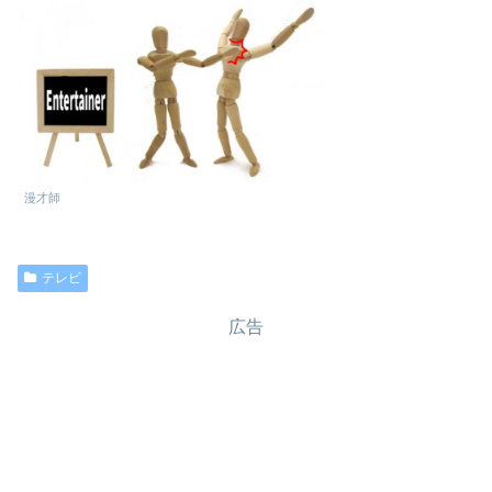
漫才師
テレビ
広告