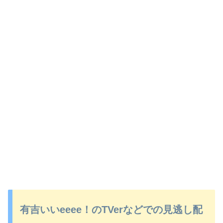
有吉いいeeee！のTVerなどでの見逃し配