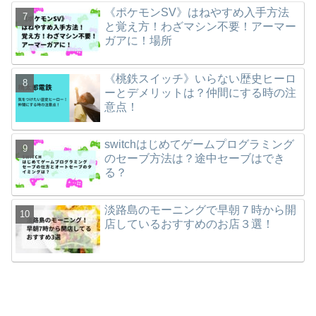
《ポケモンSV》はねやすめ入手方法
と覚え方！わざマシン不要！アーマー
ガアに！場所
《桃鉄スイッチ》いらない歴史ヒーロ
ーとデメリットは？仲間にする時の注
意点！
switchはじめてゲームプログラミング
のセーブ方法は？途中セーブはでき
る？
淡路島のモーニングで早朝７時から開
店しているおすすめのお店３選！