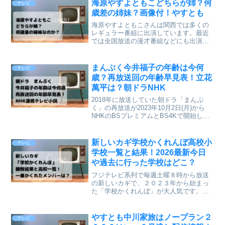
となっています。海原やすよともこさん
海原やすよともこどちらが姉？何
テレビ
は過去にM1に出場した...
歳差の姉妹？画像付！やすとも
海原やすよともこさんは関西では多くの
レギュラー番組に出演しています。最近
では全国放送の漫才番組などにも出演
し、人気も全国区となっています。姉妹
漫才師ということは多くの方がご存知と
思いますが、どちらが姉なのか分からな
まんぷく今井福子の年齢は今何
テレビ
い人も多いと思いますので、...
歳？再放送回の年齢早見表！立花
萬平は？朝ドラNHK
2018年に放送していた朝ドラ「まんぷ
く」の再放送が2023年10月2日(月)から
NHKのBSプレミアムとBS4Kで開始しま
した。朝ドラを見ていると、急に数年の
時が流れ、今の主人公は何歳なのか分か
らなくなることがよくあると思います。
新しいカギ学校かくれんぼ高校小
テレビ
まんぷく...
学校一覧と結果！2026最新今日
や過去に行った学校はどこ？
フジテレビ系列で毎週土曜８時から放送
の新しいカギで、２０２３年から始まっ
た「学校かくれんぼ」が大人気です。今
までの放送で「学校かくれんぼ」を行っ
た高校と勝敗の結果一覧をまとめていき
ます。新しいカギ学校かくれんぼ歴代高
やすとも中川家旅はノープラン２
テレビ
校小学校とゲスト一覧今ま...