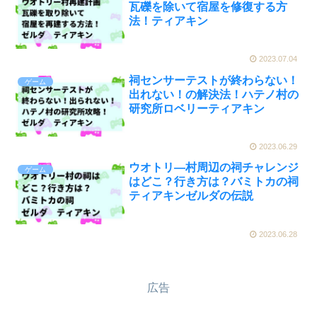
瓦礫を除いて宿屋を修復する方
法！ティアキン
2023.07.04
祠センサーテストが終わらない！
ゲーム
出れない！の解決法！ハテノ村の
研究所ロベリーティアキン
2023.06.29
ウオトリ―村周辺の祠チャレンジ
ゲーム
はどこ？行き方は？バミトカの祠
ティアキンゼルダの伝説
2023.06.28
広告