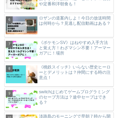
や定番和洋朝食も！
ロザンの道案内しよ！今日の放送時間
は何時から？見逃し配信動画はある？
《ポケモンSV》はねやすめ入手方法
と覚え方！わざマシン不要！アーマー
ガアに！場所
《桃鉄スイッチ》いらない歴史ヒーロ
ーとデメリットは？仲間にする時の注
意点！
switchはじめてゲームプログラミング
のセーブ方法は？途中セーブはでき
る？
淡路島のモーニングで早朝７時から開