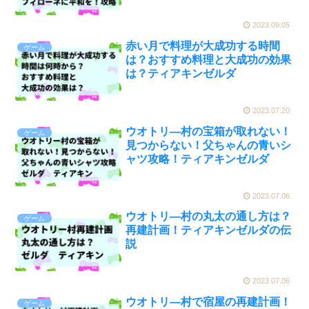
2023.09.05
赤い月で料理が大成功する時間
ゲーム
は？おすすめ料理と大成功の効果
は？ティアキンゼルダ
2023.07.20
ウオトリ―村の宝箱が取れない！
ゲーム
見つからない！父ちゃんの青いシ
ャツ攻略！ティアキンゼルダ
2023.07.06
ウオトリ―村の丸太の通し方は？
ゲーム
再建計画！ティアキンゼルダの伝
説
2023.07.06
ウオトリ―村で宿屋の再建計画！
ゲーム