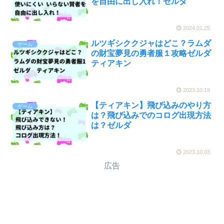
を自由に出し入れ！ゼルダ
2024.01.25
ルツギシククジャはどこ？ラムダ
ゲーム
の財宝夢見の勇者服１攻略ゼルダ
ティアキン
2023.10.19
【ティアキン】飛び込みのやり方
ゲーム
は？飛び込みでのコログ出現方法
は？ゼルダ
2023.10.03
広告