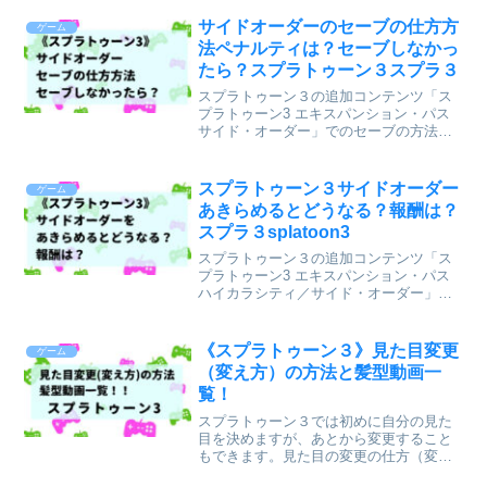
があります。トラブルの内容によっては
フロアクリアが一気に難しくなってしま
サイドオーダーのセーブの仕方方
ゲーム
い、フロア選びに迷う...
法ペナルティは？セーブしなかっ
たら？スプラトゥーン３スプラ３
スプラトゥーン３の追加コンテンツ「ス
プラトゥーン3 エキスパンション・パス
サイド・オーダー」でのセーブの方法と
セーブできる場所、そしてセーブの仕方
によって発生するペナルティとセーブし
ないでゲームを終わった場合どこから始
スプラトゥーン３サイドオーダー
ゲーム
まるかについて記事に...
あきらめるとどうなる？報酬は？
スプラ３splatoon3
スプラトゥーン３の追加コンテンツ「ス
プラトゥーン3 エキスパンション・パス
ハイカラシティ／サイド・オーダー」で
あきらめるとどうなるか？報酬はどう
か？について記事にします。サイドオー
ダー諦めるとどうなる？報酬は？サイド
《スプラトゥーン３》見た目変更
ゲーム
オーダーは塔の途中で「...
（変え方）の方法と髪型動画一
覧！
スプラトゥーン３では初めに自分の見た
目を決めますが、あとから変更すること
もできます。見た目の変更の仕方（変え
方）と髪型動画一覧を記事にしていこう