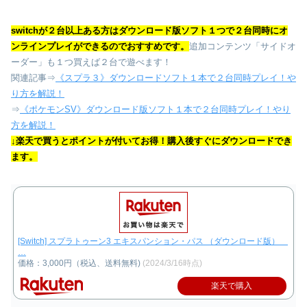
switchが２台以上ある方はダウンロード版ソフト１つで２台同時にオ
ンラインプレイができるのでおすすめです。
追加コンテンツ「サイドオ
ーダー」も１つ買えば２台で遊べます！
関連記事⇒
《スプラ３》ダウンロードソフト１本で２台同時プレイ！や
り方を解説！
⇒
《ポケモンSV》ダウンロード版ソフト１本で２台同時プレイ！やり
方を解説！
↓楽天で買うとポイントが付いてお得！購入後すぐにダウンロードでき
ます。
[Switch] スプラトゥーン3 エキスパンション・パス （ダウンロード版）
…
価格：3,000円（税込、送料無料)
(2024/3/16時点)
楽天で購入