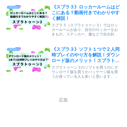
と思います。スプラトゥーン３関連記事
広場のマップ！施設の行き方！目的地に
《スプラ３》ロッカールームはど
ゲーム
ジャンプする方法！ナワバ...
こにある？動画付きでわかりやす
く解説！
スプラ３（スプラトゥーン３）ではロッ
カールームがあり、自分のロッカーをお
きもの、ステッカー、服などで自分好み
に飾ることができます。ロッカールーム
とロッカーがどこにあるのかについて動
画付きでわかりやすく記事にしていこう
《スプラ３》ソフト１つで２人同
ゲーム
と思います。ロッカールー...
時プレイのやり方を解説！ダウン
ロード版のメリット！スプラトゥ
ーン３
スプラトゥーン３のソフトを買うのにダ
ウンロード版を買うかパッケージ版を買
うか迷っている人も多いと思います。も
しswitchが２台あるご家庭でしたら、ダ
ウンロード版だと、ソフト１つで２人同
時にオンラインプレイができるのでとっ
てもおすすめです。...
広告