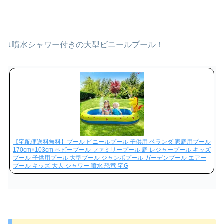
↓噴水シャワー付きの大型ビニールプール！
【宅配便送料無料】プール ビニールプール 子供用 ベランダ 家庭用プール
170cm×103cm ベビープール ファミリープール 庭 レジャープール キッズ
プール 子供用プール 大型プール ジャンボプール ガーデンプール エアー
プール キッズ 大人 シャワー 噴水 恐竜 宅G