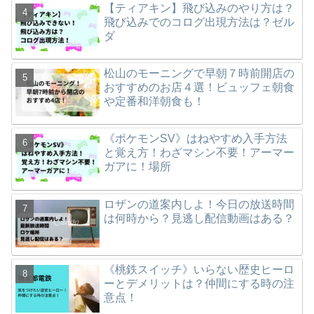
【ティアキン】飛び込みのやり方は？
飛び込みでのコログ出現方法は？ゼル
ダ
松山のモーニングで早朝７時前開店の
おすすめのお店４選！ビュッフェ朝食
や定番和洋朝食も！
《ポケモンSV》はねやすめ入手方法
と覚え方！わざマシン不要！アーマー
ガアに！場所
ロザンの道案内しよ！今日の放送時間
は何時から？見逃し配信動画はある？
《桃鉄スイッチ》いらない歴史ヒーロ
ーとデメリットは？仲間にする時の注
意点！