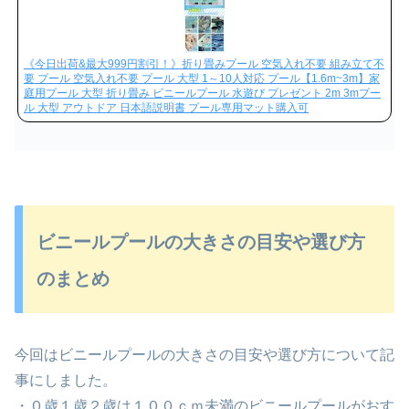
《今日出荷&最大999円割引！》折り畳みプール 空気入れ不要 組み立て不
要 プール 空気入れ不要 プール 大型 1～10人対応 プール【1.6m~3m】家
庭用プール 大型 折り畳み ビニールプール 水遊び プレゼント 2m 3mプー
ル 大型 アウトドア 日本語説明書 プール専用マット購入可
ビニールプールの大きさの目安や選び方
のまとめ
今回はビニールプールの大きさの目安や選び方について記
事にしました。
・０歳１歳２歳は１００ｃｍ未満のビニールプールがおす