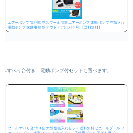
エアーポンプ 電池式 空気 プール 電動エアーポンプ 電動 ポンプ 空気入れ
電動ポンプ 家庭用 簡単 アウトドア(代引不可)【送料無料】
↓すべり台付き！電動ポンプ付セットも選べます。
プール すべり台 滑り台 大型 空気入れセット 送料無料 ビニールプール フ