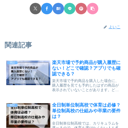
よいこ
関連記事
楽天市場で予約商品が購入履歴に
雑記
ない！どこで確認？アプリでも確
認できる？
楽天市場で予約商品を購入した場合に、
購入履歴を見ても予約したはずの商品が
表示されていないことがあります。どこ
で確認することができるのか？また楽天
市場公式アプリでも予約商品履歴を確認
することができるのかについて記事にし
全日制単位制高校で体育は必修？
雑記
ます。楽天市場での予約商...
単位制高校の仕組みや卒業の要件
は？
全日制単位制高校では、カリキュラムを
選べるので、体育を選びたくない人も多