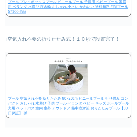
プール プレイボックスプール ビニールプール 子供用 ベビープール 家庭
用 ベランダ 水遊び 浮き輪 おしゃれ 小さい かわいい 送料無料 ###プール
57100-###
↓空気入れ不要の折りたたみ式！１０秒で設置完了！
プール 空気入れ不要 折りたたみ 80×20cm ビニールプール 折り畳み コン
パクト おしゃれ 水遊び 子供 プール ベランダ ベビー キッズ ボールプール
犬用 ペットバス 室内 室外 アウトドア 熱中症対策 おりたたみプール【30
日保証】 孫