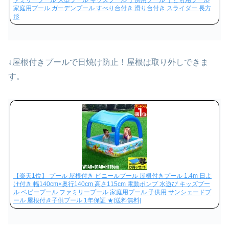
ァミリープール 大型プール キッズプール 子供用プール 子ども用プール
家庭用プール ガーデンプール すべり台付き 滑り台付き スライダー 長方
形
↓屋根付きプールで日焼け防止！屋根は取り外しできま
す。
【楽天1位】 プール 屋根付き ビニールプール 屋根付きプール 1.4m 日よ
け付き 幅140cm×奥行140cm 高さ115cm 電動ポンプ 水遊び キッズプー
ル ベビープール ファミリープール 家庭用プール 子供用 サンシェードプ
ール 屋根付き子供プール 1年保証 ★[送料無料]