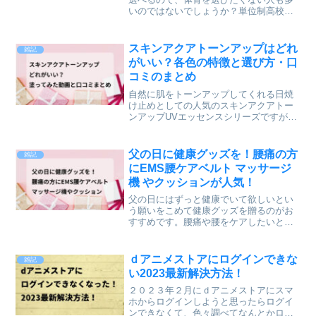
いのではないでしょうか？単位制高校で
体育の授業をせずに卒業できるのか、カ
リキュラムの自由度や卒業に必要な要件
について、わかりやすく書いていきたい
スキンアクアトーンアップはどれ
雑記
と思います。単位制高校で...
がいい？各色の特徴と選び方・口
コミのまとめ
自然に肌をトーンアップしてくれる日焼
け止めとしての人気のスキンアクアトー
ンアップUVエッセンスシリーズですが、
色のラインナップが豊富なので、どれが
いいか迷う人も多いのではないでしょう
か。↓４色の主な特色はこちらです。・ラ
父の日に健康グッズを！腰痛の方
雑記
ベンダー明るさ補正（...
にEMS腰ケアベルト マッサージ
機 やクッションが人気！
父の日にはずっと健康でいて欲しいとい
う願いをこめて健康グッズを贈るのがお
すすめです。腰痛や腰をケアしたいと思
っているお父さんにおすすめの健康グッ
ズを３つ紹介します。①EMS×温熱腰ケ
アベルト温熱効果でリラックスしながら
ｄアニメストアにログインできな
雑記
も普段あまり動かさない...
い2023最新解決方法！
２０２３年２月にｄアニメストアにスマ
ホからログインしようと思ったらログイ
ンできなくて、色々調べてなんとかログ