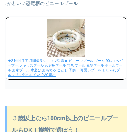
↓かわいい恐竜柄のビニールプール！
★24年4月度 月間優良ショップ受賞★ ビニールプール プール 90cm ベビ
ープール キッズプール 家庭用プール 恐竜 プール 丸型プール ボールプー
ル お家プール 水遊び おもちゃ こども 子供 可愛いプール おしゃれプー
ル 丈夫で破れにくい PVC素材
３歳以上なら100cm以上のビニールプー
ルもOK！機能で選ぼう！